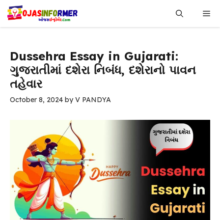
Skip
Me
to
content
Dussehra Essay in Gujarati:
ગુજરાતીમાં દશેરા નિબંધ, દશેરાનો પાવન
તહેવાર
October 8, 2024
by
V PANDYA