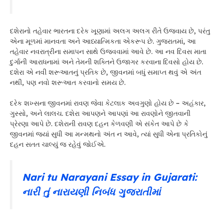
દશેરાનો તહેવાર ભારતના દરેક ખૂણામાં અલગ અલગ રીતે ઉજવાય છે, પરંતુ
એના મૂળમાં માનવતા અને આધ્યાત્મિકતા એકરૂપ છે. ગુજરાતમાં, આ
તહેવાર નવરાત્રીના સમાપન સાથે ઉજવવામાં આવે છે. આ નવ દિવસ માતા
દુર્ગાની આરાધનામાં અને તેમની શક્તિને ઉજાગર કરવાના દિવસો હોય છે.
દશેરા એ નવી શરૂઆતનું પ્રતિક છે, જીવનમાં બધું સમાપ્ત થવું એ અંત
નથી, પણ નવો શરૂઆત કરવાનો સમય છે.
દરેક શખ્સના જીવનમાં રાવણ જેવા કેટલાક અવગુણો હોય છે – અહંકાર,
ગુસ્સો, અને લાલચ. દશેરા આપણને આપણાં આ રાવણોને જીતવાની
પ્રેરણા આપે છે. દશેરાની રાવણ દહન કેળવણી એ સંકેત આપે છે કે
જીવનમાં જ્યાં સુધી આ મન્મથનો અંત ન આવે, ત્યાં સુધી એના પ્રતિકોનું
દહન સતત ચાલ્યું જ રહેવું જોઈએ.
Nari tu Narayani Essay in Gujarati:
નારી તું નારાયણી નિબંધ ગુજરાતીમાં