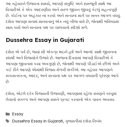
આ તહેવારને ઉજવતા સમયે, આપણે સંતુષ્ટિ અને સમજૂતી સાથે આ
વિચારીએ કે એક આદરણીય અને સરળ જીવન જીવવું કેટલું મહત્વપૂર્ણ
છે. કોઈના પર અહંકાર ના કરવો અને સત્યના માર્ગ પર સતત આગળ વધવું.
દશેરા આપણા મનમાં માનવતાનું એક નવું બીજ વાવે છે, જેનાથી ભવિષ્યમાં
સારા કાર્ય અને સત્યના પથ પર ચાલવાનો સંદેશો મળે.
Dussehra Essay in Gujarati
દશેરા એ પર્વ છે, જ્યાં સૌ એકત્ર થઇને હર્ષ અને આનંદ સાથે જીવનના
સંઘર્ષો અને વિજયોને ઉજવે છે. આજના દિવસમાં આપણે વિચારીએ કે
આપણા જીવનમાં કયા અવગુણો છે, જેનાથી આપણે પીડાઈએ છીએ અને
કઈ રીતે આપણે એમાંથી વિજય મેળવી શકીએ. આ તહેવાર આપણને
સકારાત્મકતા, આદર, અને સત્યના પથ પર આગળ વધવાની પ્રેરણા આપે
છે.
દશેરા, એટલે દરેક વિજયની ઉજવણી, આપણામાં રહેલા રાવણને કાબૂમાં
લેવાનો સંકલ્પ અને આપણા રામને પ્રગટ કરવાનો એક પાવન અવસર.
Categories
Essay
Tags
Dussehra Essay in Gujarati
,
ગુજરાતીમાં દશેરા નિબંધ