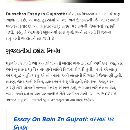
Dussehra Essay in Gujarati:
દશેરા, જે વિજયાદશમી તરીકે પણ
ઓળખાય છે, આપણા હૃદયોમાં આનંદ અને ઉત્સાહની ઝંખના જગાવતો
પાવન તહેવાર છે. આ તહેવાર માત્ર રાવણ પર રામની વિજયની કહાણી
નથી, પરંતુ તે આપણને જીવનમાં સારા ગુણો અને સત્યની વિજયના
મહત્વની ભવ્યતાને સમજાવે છે.
ગુજરાતીમાં દશેરા નિબંધ
પ્રાચીન કાળની આ અનમોલ વાર્તા જ્યારે ભગવાન રામે અધીકાર, અહંકાર
અને બુરાઇના પ્રતિક રાવણને મારેને વિજય મેળવી હતી, ત્યારે એ માત્ર
એક યુદ્ધ નહીં, પરંતુ એ તો ન્યાય અને સત્યની વિજયની ઉજવણી હતી.
રાવણ, જેના પાસે શક્તિ, જ્ઞાન અને સમૃદ્ધિ હતી, તેમ છતાં અહંકારના
કારણે તેણે પોતાની બરબાદી તરફ મોખરું કર્યું. ભગવાન રામે તેમના ધૈર્ય,
ત્યાગ અને ધર્મના પથ પર ચાલીને તેને પરાજિત કર્યો. આ જ છે દશેરાની
અસલ મહત્તા – સારાને બુરા પર જીત અપાવવાનો ઉદ્દેશ્ય.
Essay On Rain In Gujrati: વરસાદ પર
નિબંધ