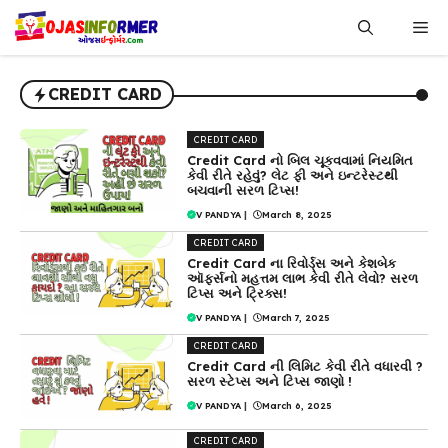
Skip
Me
to
content
CREDIT CARD
CREDIT CARD
Credit Card નો બિલ ચૂકવવામાં નિયમિત
કેવી રીતે રહેવું? લેટ ફી અને ઇન્ટરેસ્ટથી
બચવાની સરળ ટિપ્સ!
V PANDYA
|
March 8, 2025
CREDIT CARD
Credit Card ના રિવોર્ડ્સ અને કેશબેક
ઑફર્સનો મહત્તમ લાભ કેવી રીતે લેવો? સરળ
ટિપ્સ અને ટ્રિક્સ!
V PANDYA
|
March 7, 2025
CREDIT CARD
Credit Card ની લિમિટ કેવી રીતે વધારવી ?
સરળ સ્ટેપ્સ અને ટિપ્સ જાણો !
V PANDYA
|
March 6, 2025
CREDIT CARD