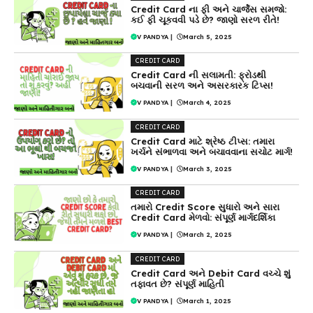
Credit Card ના ફી અને ચાર્જેસ સમજો:
કઈ ફી ચૂકવવી પડે છે? જાણો સરળ રીતે!
V PANDYA
|
March 5, 2025
CREDIT CARD
Credit Card ની સલામતી: ફ્રોડથી
બચવાની સરળ અને અસરકારક ટિપ્સ!
V PANDYA
|
March 4, 2025
CREDIT CARD
Credit Card માટે શ્રેષ્ઠ ટીપ્સ: તમારા
ખર્ચને સંભાળવા અને બચાવવાના સચોટ માર્ગ!
V PANDYA
|
March 3, 2025
CREDIT CARD
તમારો Credit Score સુધારો અને સારા
Credit Card મેળવો: સંપૂર્ણ માર્ગદર્શિકા
V PANDYA
|
March 2, 2025
CREDIT CARD
Credit Card અને Debit Card વચ્ચે શું
તફાવત છે? સંપૂર્ણ માહિતી
V PANDYA
|
March 1, 2025