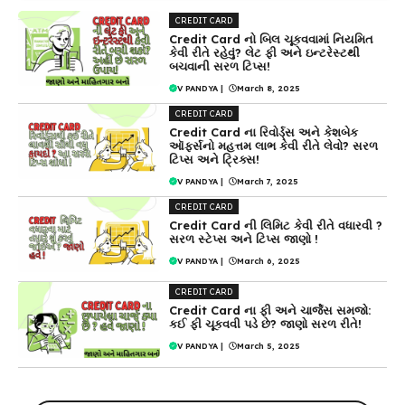
CREDIT CARD
Credit Card નો બિલ ચૂકવવામાં નિયમિત
કેવી રીતે રહેવું? લેટ ફી અને ઇન્ટરેસ્ટથી
બચવાની સરળ ટિપ્સ!
V PANDYA
|
March 8, 2025
CREDIT CARD
Credit Card ના રિવોર્ડ્સ અને કેશબેક
ઑફર્સનો મહત્તમ લાભ કેવી રીતે લેવો? સરળ
ટિપ્સ અને ટ્રિક્સ!
V PANDYA
|
March 7, 2025
CREDIT CARD
Credit Card ની લિમિટ કેવી રીતે વધારવી ?
સરળ સ્ટેપ્સ અને ટિપ્સ જાણો !
V PANDYA
|
March 6, 2025
CREDIT CARD
Credit Card ના ફી અને ચાર્જેસ સમજો:
કઈ ફી ચૂકવવી પડે છે? જાણો સરળ રીતે!
V PANDYA
|
March 5, 2025