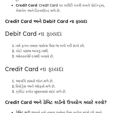
Credit Card
: Credit Card પર ખરીદી કરતી વખતે પોઈન્ટ્સ,
કેશબેક અને ડિસ્કાઉન્ટ મળે છે.
Credit Card અને Debit Card ના ફાયદા
Debit Card ના ફાયદા
તમે ફક્ત તમારા પાસેના પૈસા જ ખર્ચ કરી શકો છો.
કોઈ વ્યાજ લાગતું નથી.
ઓવરસ્પેન્ડિંગથી બચાવે છે.
Credit Card ના ફાયદા
આપત્તિ સમયે લોન મળે છે.
રિવોર્ડ્સ અને ઓફર્સ મળે છે.
ક્રેડિટ સ્કોર સુધારવામાં મદદ મળે છે.
Credit Card અને ડેબિટ કાર્ડનો ઉપયોગ ક્યારે કરવો?
ડેબિટ કાર્ડ:
જ્યારે તમે તમારા પાસેના પૈસા ખર્ચવા માંગો છો અને