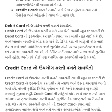
ઓવરસ્પેન્ડિંગથી બચવા માંગો છો.
Credit Card:
જ્યારે તમારી પાસે પૈસા ન હોય અથવા તમે
રિવોર્ડ્સ અને ઓફર્સનો લાભ લેવા માંગો છો.
Debit Card નો ઉપયોગ કરતી વખતે સાવચેતી
Debit Card નો ઉપયોગ કરતી વખતે સાવચેતી રાખવી ખૂબ જ જરૂરી છે.
Debit Card નો દુરુપયોગ કરવાથી તમારા ખાતા માંથી નફો થઈ શકે છે,
અને ખાતામાં નકદીની ખોટ થઈ શકે છે. ડેબિટ કાર્ડ ની માહિતી કોઈ સાથે
શેર ન કરો અને ઓથેન્ટિક અને સુરક્ષિત મંચો પર જ ટ્રાન્ઝેક્શન કરો.
જો તમે આ સાવચેતી રાખશો, તો ડેબિટ કાર્ડ તમારા માટે સરળ અને સુરક્ષિત
બની રહેશે, અને તમે કોઈ પણ આર્થિક સમસ્યાઓથી બચી શકશો.
Credit Card નો ઉપયોગ કરતી વખતે સાવચેતી
Credit Card નો ઉપયોગ કરતી વખતે સાવચેતી રાખવી ખૂબ જ જરૂરી છે.
Credit Card નો દુરુપયોગ કરવાથી તમે વ્યાજ અને દંડના ભારણમાં આવી
શકો છો. તમારી ક્રેડિટ લિમિટ ક્રોસ ન કરો અને સમયસર ચૂકવણી
કરવાનું ભૂલશો નહીં. Credit Card ની માહિતી કોઈ સાથે શેર ન કરો અને
ઑનલાઇન ટ્રાન્ઝેક્શન કરતી વખતે સુરક્ષિત વેબસાઇટ્સનો જ ઉપયોગ
કરો. જો તમે આ સાવચેતી રાખશો, તો Credit Card તમારા માટે
ફાયદાકારક સાબિત થશે અને તમે આર્થિક સમસ્યાઓથી બચી શકશો.