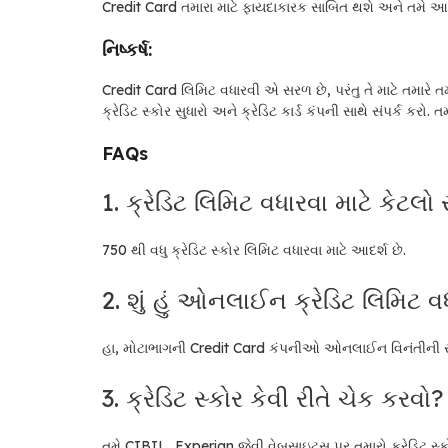
Credit Card તમારા માટે ફાયદાકારક સાબિત થશે અને તમે
નિષ્કર્ષ:
Credit Card લિમિટ વધારવી એ સરળ છે, પરંતુ તે માટે તમારે
ક્રેડિટ સ્કોર સુધારો અને ક્રેડિટ કાર્ડ કંપની સાથે સંપર્ક કર
FAQs
1. ક્રેડિટ લિમિટ વધારવા માટે કેટલો
750 થી વધુ ક્રેડિટ સ્કોર લિમિટ વધારવા માટે આદર્શ છે.
2. શું હું ઓનલાઈન ક્રેડિટ લિમિટ વ
હા, મોટાભાગની Credit Card કંપનીઓ ઓનલાઈન વિનંતીની સુ
3. ક્રેડિટ સ્કોર કેવી રીતે ચેક કરવો?
તમે CIBIL, Experian જેવી વેબસાઇટ્સ પર તમારો ક્રેડિટ સ્ક