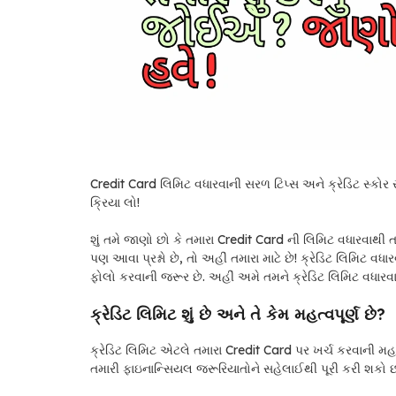
Credit Card લિમિટ વધારવાની સરળ ટિપ્સ અને ક્રેડિટ સ્કોર
ક્રિયા લો!
શું તમે જાણો છો કે તમારા Credit Card ની લિમિટ વધારવાથી ત
પણ આવા પ્રશ્નો છે, તો અહીં તમારા માટે છે! ક્રેડિટ લિમિટ વધ
ફોલો કરવાની જરૂર છે. અહીં અમે તમને ક્રેડિટ લિમિટ વધારવાની
ક્રેડિટ લિમિટ શું છે અને તે કેમ મહત્વપૂર્ણ છે?
ક્રેડિટ લિમિટ એટલે તમારા Credit Card પર ખર્ચ કરવાની મહત
તમારી ફાઇનાન્સિયલ જરૂરિયાતોને સહેલાઈથી પૂરી કરી શકો છો. પ