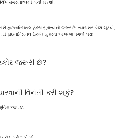
 આર્થિક સમસ્યાઓથી બચી શકશો.
 તમારી ફાઇનાન્સિયલ હેલ્થ સુધારવાની જરૂર છે. સમયસર બિલ ચૂકવો,
ો. તમારી ફાઇનાન્સિયલ સ્થિતિ સુધારવા આજે જ પગલાં ભરો!
 સ્કોર જરૂરી છે?
ધારવાની વિનંતી કરી શકું?
વિધા આપે છે.
ોર ચેક કરી શકો છો.