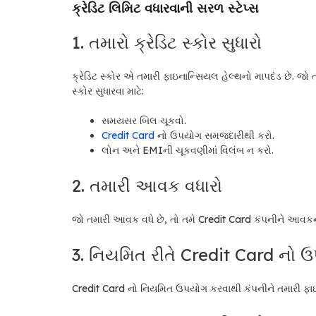
ક્રેડિટ લિમિટ વધારવાની સરળ સ્ટેપ્સ
1. તમારો ક્રેડિટ સ્કોર સુધારો
ક્રેડિટ સ્કોર એ તમારી ફાઇનાન્સિયલ હેલ્થનો માપદંડ છે. જો ત
સ્કોર સુધારવા માટે:
સમયસર બિલ ચૂકવો.
Credit Card
નો ઉપયોગ સમજદારીથી કરો.
લોન અને EMIની ચૂકવણીમાં વિલંબ ન કરો.
2. તમારી આવક વધારો
જો તમારી આવક વધે છે, તો તમે Credit Card કંપનીને આવકન
3. નિયમિત રીતે Credit Card નો 
Credit Card નો નિયમિત ઉપયોગ કરવાથી કંપનીને તમારી ફાઇન