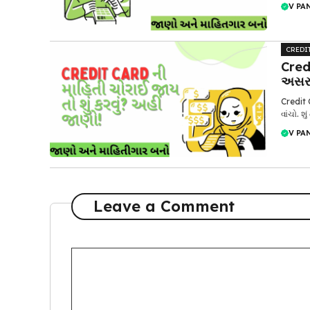
V PA
CREDI
Cred
અસરક
Credit C
વાંચો. શ
V PA
Leave a Comment
Comment