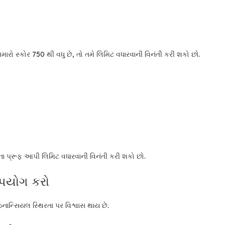
મારો સ્કોર 750 થી વધુ છે, તો તમે લિમિટ વધારવાની વિનંતી કરી શકો છો.
ા પ્રૂફ આપી લિમિટ વધારવાની વિનંતી કરી શકો છો.
ઉપયોગ કરો
ાન્સિયલ સ્થિરતા પર વિશ્વાસ થાય છે.