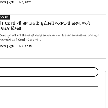
NDYA
|
March 5, 2025
T CARD
it Card ની સલામતી: ફ્રોડથી બચવાની સરળ અને
ારક ટિપ્સ!
ard ફ્રોડથી કેવી રીતે બચવું? જાણો સરળ ટિપ્સ અને ટ્રિક્સ! સલામતી માટે છેલ્લે સુધી
ું તમે જાણો છો કે Credit Card નો ...
NDYA
|
March 4, 2025