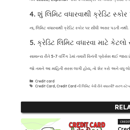
4. શું લિમિટ વધારવાથી ક્રેડિટ સ્કો
ના, લિમિટ વધારવાથી ક્રેડિટ સ્કોર પર સીધી અસર પડતી નથી.
5. ક્રેડિટ લિમિટ વધારવા માટે કેટલ
સામાન્ય રીતે 5-7 વર્કિંગ ડેમાં તમારી વિનંતી પ્રોસેસ થઈ જાય છ
જો તમને આ માહિતી સરસ લાગી હોય, તો શેર કરો અને વધુ લ
Categories
Credit card
Tags
Credit Card
,
Credit Card ની લિમિટ કેવી રીતે વધારવી? સરળ સ્ટેપ
REL
CREDI
Credi