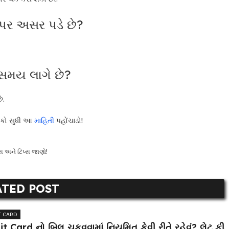
ર પર અસર પડે છે?
ો સમય લાગે છે?
ે.
ોકો સુધી આ
માહિતી
પહોંચાડો!
્સ અને ટિપ્સ જાણો!
ATED POST
T CARD
t Card નો બિલ ચૂકવવામાં નિયમિત કેવી રીતે રહેવું? લેટ ફી