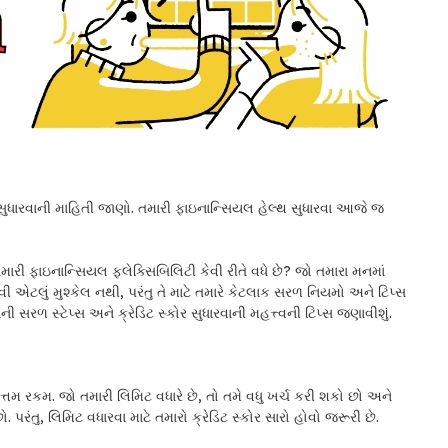
 સુધારવાની માહિતી જાણો. તમારી ફાઇનાન્સિયલ હેલ્થ સુધારવા આજે જ
મારી ફાઇનાન્સિયલ ફ્લેક્સિબિલિટી કેવી રીતે વધે છે? જો તમારા મનમાં
ારવી એટલું મુશ્કેલ નથી, પરંતુ તે માટે તમારે કેટલાક સરળ નિયમો અને ટિપ્સ
 સરળ સ્ટેપ્સ અને ક્રેડિટ સ્કોર સુધારવાની મહત્ત્વની ટિપ્સ જણાવીશું.
્તમ રકમ. જો તમારી લિમિટ વધારે છે, તો તમે વધુ ખર્ચ કરી શકો છો અને
રંતુ, લિમિટ વધારવા માટે તમારો ક્રેડિટ સ્કોર સારો હોવો જરૂરી છે.