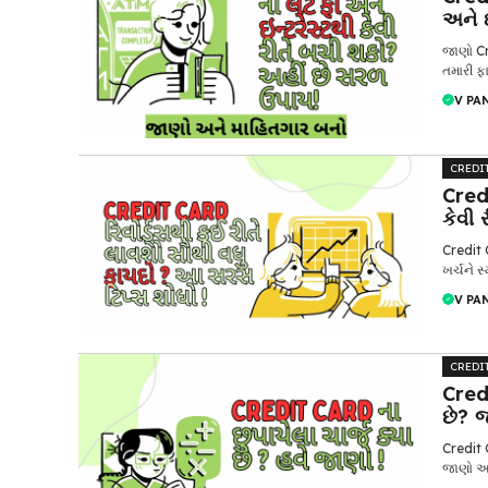
અને 
જાણો Cr
તમારી ફા
V PA
CREDI
Cred
કેવી 
Credit 
ખર્ચને સ
V PA
CREDI
Cred
છે? 
Credit 
જાણો અને