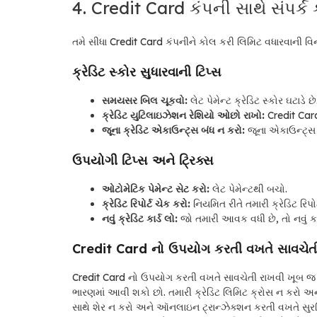
4. Credit Card કંપની સાથે સંપર્ક 
તમે સીધા Credit Card કંપનીને કોલ કરી લિમિટ વધારવાની વિન
ક્રેડિટ સ્કોર સુધારવાની ટિપ્સ
સમયસર બિલ ચૂકવો:
લેટ પેમેન્ટ ક્રેડિટ સ્કોર ઘટાડે છે
ક્રેડિટ યુટિલાઇઝેશન રેશિયો ઓછો રાખો:
Credit Car
જૂના ક્રેડિટ એકાઉન્ટ્સ બંધ ન કરો:
જૂના એકાઉન્ટ્સ ત
ઉપયોગી ટિપ્સ અને ટ્રિક્સ
ઓટોમેટિક પેમેન્ટ સેટ કરો:
લેટ પેમેન્ટથી બચો.
ક્રેડિટ રિપોર્ટ ચેક કરો:
નિયમિત રીતે તમારી ક્રેડિટ રિપો
નવું ક્રેડિટ કાર્ડ લો:
જો તમારી આવક વધી છે, તો નવું કા
Credit Card નો ઉપયોગ કરતી વખતે સાવચેત
Credit Card નો ઉપયોગ કરતી વખતે સાવચેતી રાખવી ખૂબ જ જર
ભારણમાં આવી શકો છો. તમારી ક્રેડિટ લિમિટ ક્રોસ ન કરો અ
સાથે શેર ન કરો અને ઑનલાઇન ટ્રાન્ઝેક્શન કરતી વખતે સુર