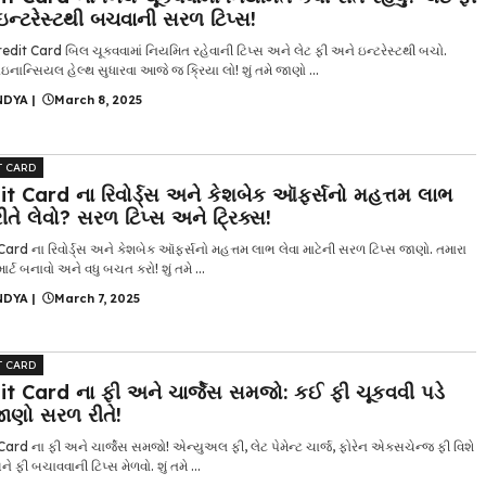
ઇન્ટરેસ્ટથી બચવાની સરળ ટિપ્સ!
edit Card બિલ ચૂકવવામાં નિયમિત રહેવાની ટિપ્સ અને લેટ ફી અને ઇન્ટરેસ્ટથી બચો.
ઇનાન્સિયલ હેલ્થ સુધારવા આજે જ ક્રિયા લો! શું તમે જાણો ...
NDYA
|
March 8, 2025
T CARD
it Card ના રિવોર્ડ્સ અને કેશબેક ઑફર્સનો મહત્તમ લાભ
રીતે લેવો? સરળ ટિપ્સ અને ટ્રિક્સ!
Card ના રિવોર્ડ્સ અને કેશબેક ઑફર્સનો મહત્તમ લાભ લેવા માટેની સરળ ટિપ્સ જાણો. તમારા
્માર્ટ બનાવો અને વધુ બચત કરો! શું તમે ...
NDYA
|
March 7, 2025
T CARD
it Card ના ફી અને ચાર્જેસ સમજો: કઈ ફી ચૂકવવી પડે
જાણો સરળ રીતે!
Card ના ફી અને ચાર્જેસ સમજો! એન્યુઅલ ફી, લેટ પેમેન્ટ ચાર્જ, ફોરેન એક્સચેન્જ ફી વિશે
 ફી બચાવવાની ટિપ્સ મેળવો. શું તમે ...