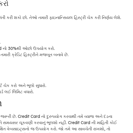
કરો
ંતી કરી શકો છો. તેઓ તમારી ફાઇનાન્સિયલ હિસ્ટ્રી ચેક કરી નિર્ણય લેશે.
.
d નો 30%થી ઓછો ઉપયોગ કરો.
મારી ક્રેડિટ હિસ્ટ્રીને મજબૂત બનાવે છે.
ર્ટ ચેક કરો અને ભૂલો સુધારો.
ર્ડ લઈ લિમિટ વધારો.
ી
ૂરી છે. Credit Card નો દુરુપયોગ કરવાથી તમે વ્યાજ અને દંડના
ને સમયસર ચૂકવણી કરવાનું ભૂલશો નહીં. Credit Card ની માહિતી કોઈ
ક્ષિત વેબસાઇટ્સનો જ ઉપયોગ કરો. જો તમે આ સાવચેતી રાખશો, તો