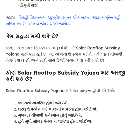
પરિપૂર્ણ થશો.
જાણો :
દિલ્હી વિધાનસભા ચૂંટણીમાં માત્ર એક બેઠક, જ્યાં કૉંગ્રેસ રહી
બીજા નંબરે.! આંકડા જોઈ ચોંકી જશો…
કેમ સહાય મળી શકે છે?
કેન્દ્રીય સરકાર 18 કરોડથી વધુ લોકો માટે Solar Rooftop Subsidy
Yojana શરૂ કરી રહી છે. આ યોજના ઉપયોગ કરીને, તમે મફત વીજળી
મેળવી શકો છો અને સાથે સાથે ઉર્જા બચાવ પણ કરી શકો છો.
કોણ Solar Rooftop Subsidy Yojana માટે અરજી
કરી શકે છે?
Solar Rooftop Subsidy Yojana માટે આ પાત્રતા હોવી જોઈએ:
ભારતનો નાગરિક હોવો જોઈએ.
ઘરેલુ ઉપયોગ માટે વીજળી વાપરતા હોવા જોઈએ.
મૂળભૂત વીજળી કનેક્શન હોવું જોઈએ.
હવે સુધી સોલર પેનલ ન લાગેલા હોવા જોઈએ.