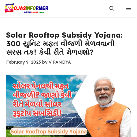
Skip
Me
to
content
Solar Rooftop Subsidy Yojana:
300 યુનિટ મફત વીજળી મેળવવાની
સરસ તક! કેવી રીતે મેળવશો?
February 9, 2025
by
V PANDYA