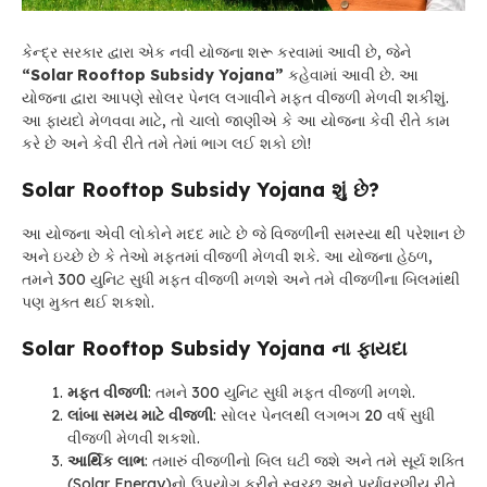
કેન્દ્ર સરકાર દ્વારા એક નવી યોજના શરૂ કરવામાં આવી છે, જેને
“Solar Rooftop Subsidy Yojana”
કહેવામાં આવી છે. આ
યોજના દ્વારા આપણે સોલર પેનલ લગાવીને મફત વીજળી મેળવી શકીશું.
આ ફાયદો મેળવવા માટે, તો ચાલો જાણીએ કે આ યોજના કેવી રીતે કામ
કરે છે અને કેવી રીતે તમે તેમાં ભાગ લઈ શકો છો!
Solar Rooftop Subsidy Yojana
શું છે?
આ યોજના એવી લોકોને મદદ માટે છે જે વિજળીની સમસ્યા થી પરેશાન છે
અને ઇચ્છે છે કે તેઓ મફતમાં વીજળી મેળવી શકે. આ યોજના હેઠળ,
તમને 300 યુનિટ સુધી મફત વીજળી મળશે અને તમે વીજળીના બિલમાંથી
પણ મુક્ત થઈ શકશો.
Solar Rooftop Subsidy Yojana ના ફાયદા
મફત વીજળી
: તમને 300 યુનિટ સુધી મફત વીજળી મળશે.
લાંબા સમય માટે વીજળી
: સોલર પેનલથી લગભગ 20 વર્ષ સુધી
વીજળી મેળવી શકશો.
આર્થિક લાભ
: તમારું વીજળીનો બિલ ઘટી જશે અને તમે સૂર્ય શક્તિ
(Solar Energy)નો ઉપયોગ કરીને સ્વચ્છ અને પર્યાવરણીય રીતે