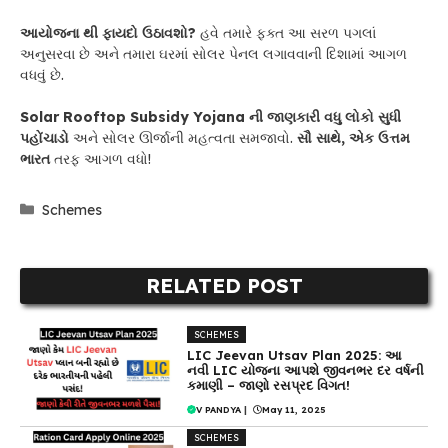
આયોજના થી ફાયદો ઉઠાવશો?
હવે તમારે ફક્ત આ સરળ પગલાં
અનુસરવા છે અને તમારા ઘરમાં સોલર પેનલ લગાવવાની દિશામાં આગળ
વધવું છે.
Solar Rooftop Subsidy Yojana
ની જાણકારી વધુ લોકો સુધી
પહોંચાડો
અને સોલર ઊર્જાની મહત્વતા સમજાવો.
સૌ સાથે, એક ઉત્તમ
ભારત
તરફ આગળ વધો!
Categories
Schemes
RELATED POST
SCHEMES
LIC Jeevan Utsav Plan 2025: આ
નવી LIC યોજના આપશે જીવનભર દર વર્ષની
કમાણી – જાણો રસપ્રદ વિગત!
V PANDYA
|
May 11, 2025
SCHEMES