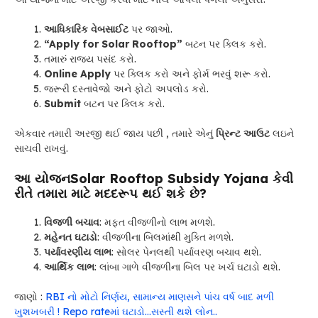
આધિકારિક વેબસાઈટ
પર જાઓ.
“Apply for Solar Rooftop”
બટન પર ક્લિક કરો.
તમારું રાજ્ય પસંદ કરો.
Online Apply
પર ક્લિક કરો અને ફોર્મ ભરવું શરૂ કરો.
જરૂરી દસ્તાવેજો અને ફોટો અપલોડ કરો.
Submit
બટન પર ક્લિક કરો.
એકવાર તમારી અરજી થઈ જાય પછી , તમારે એનું
પ્રિન્ટ આઉટ
લઇને
સાચવી રાખવું.
આ યોજનSolar Rooftop Subsidy Yojana
કેવી
રીતે તમારા માટે મદદરૂપ થઈ શકે છે?
વિજળી બચાવ
: મફત વીજળીનો લાભ મળશે.
મહેનત ઘટાડો
: વીજળીના બિલમાંથી મુક્તિ મળશે.
પર્યાવરણીય લાભ
: સોલર પેનલથી પર્યાવરણ બચાવ થશે.
આર્થિક લાભ
: લાંબા ગાળે વીજળીના બિલ પર ખર્ચ ઘટાડો થશે.
જાણો :
RBI નો મોટો નિર્ણય, સામાન્ય માણસને પાંચ વર્ષ બાદ મળી
ખુશખબરી ! Repo rateમાં ઘટાડો…સસ્તી થશે લોન..