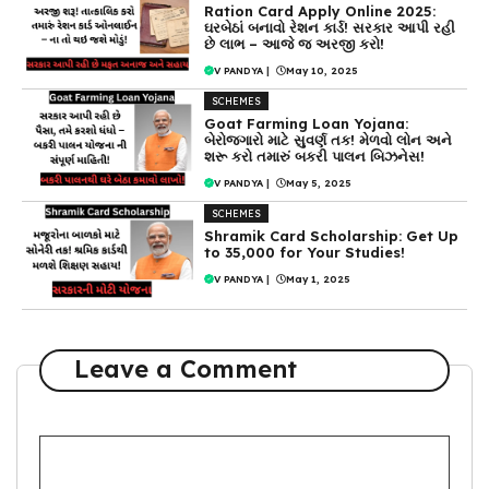
Ration Card Apply Online 2025:
ઘરબેઠાં બનાવો રેશન કાર્ડ! સરકાર આપી રહી
છે લાભ – આજે જ અરજી કરો!
V PANDYA
|
May 10, 2025
SCHEMES
Goat Farming Loan Yojana:
બેરોજગારો માટે સુવર્ણ તક! મેળવો લોન અને
શરૂ કરો તમારું બકરી પાલન બિઝનેસ!
V PANDYA
|
May 5, 2025
SCHEMES
Shramik Card Scholarship: Get Up
to ₹35,000 for Your Studies!
V PANDYA
|
May 1, 2025
Leave a Comment
Comment