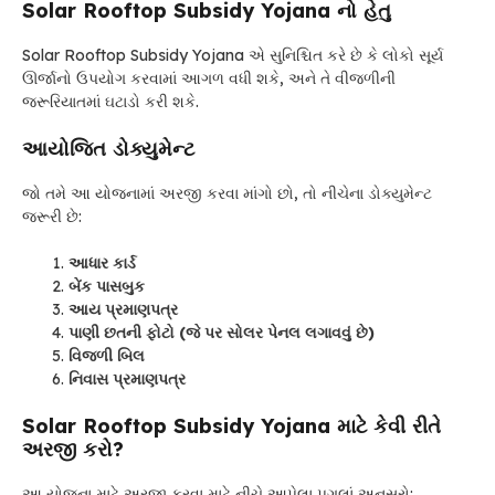
Solar Rooftop Subsidy Yojana
નો હેતુ
Solar Rooftop Subsidy Yojana એ સુનિશ્ચિત કરે છે કે લોકો સૂર્ય
ઊર્જાનો ઉપયોગ કરવામાં આગળ વધી શકે, અને તે વીજળીની
જરૂરિયાતમાં ઘટાડો કરી શકે.
આયોજિત ડોક્યુમેન્ટ
જો તમે આ યોજનામાં અરજી કરવા માંગો છો, તો નીચેના ડોક્યુમેન્ટ
જરૂરી છે:
આધાર કાર્ડ
બેંક પાસબુક
આય પ્રમાણપત્ર
પાણી છતની ફોટો (જે પર સોલર પેનલ લગાવવું છે)
વિજળી બિલ
નિવાસ પ્રમાણપત્ર
Solar Rooftop Subsidy Yojana
માટે કેવી રીતે
અરજી કરો?
આ યોજના માટે અરજી કરવા માટે નીચે આપેલા પગલાં અનુસરો: