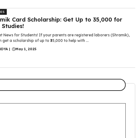
MES
mik Card Scholarship: Get Up to ₹35,000 for
 Studies!
t News for Students! If your parents are registered laborers (Shramik),
 get a scholarship of up to ₹35,000 to help with ...
NDYA
|
May 1, 2025