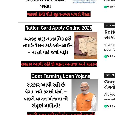
V PA
SCHE
Rati
સરકા
✨ What
poor fa
V PA
SCHE
Goat
મેળવ
Are you
you wit
V PA