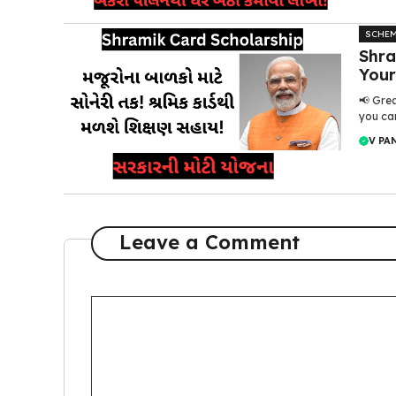
SCHE
Shra
Your
📢 Grea
you can
V PA
Leave a Comment
Comment