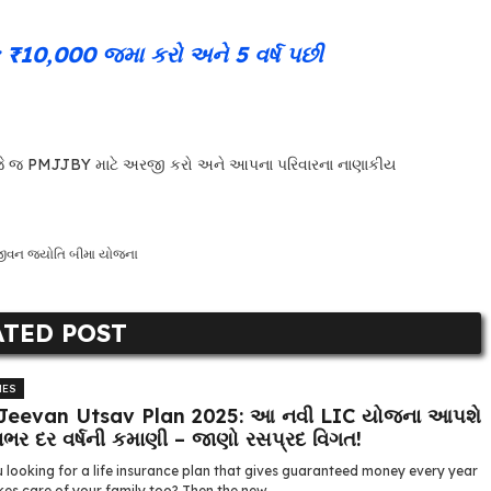
10,000 જમા કરો અને 5 વર્ષ પછી
આજે જ PMJJBY માટે અરજી કરો અને આપના પરિવારના નાણાકીય
 જીવન જ્યોતિ બીમા યોજના
ATED POST
MES
Jeevan Utsav Plan 2025: આ નવી LIC યોજના આપશે
ભર દર વર્ષની કમાણી – જાણો રસપ્રદ વિગત!
 looking for a life insurance plan that gives guaranteed money every year
es care of your family too? Then the new ...