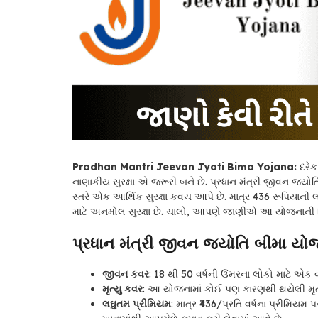
Pradhan Mantri Jeevan Jyoti Bima Yojana:
દરેક
નાણાકીય સુરક્ષા એ જરૂરી બને છે. પ્રધાન મંત્રી જીવન જ
સ્તરે એક આર્થિક સુરક્ષા કવચ આપે છે. માત્ર 436 રૂપિયાની
માટે અનમોલ સુરક્ષા છે. ચાલો, આપણે જાણીએ આ યોજનાની વિ
પ્રધાન મંત્રી જીવન જ્યોતિ બીમા યો
જીવન કવર
: 18 થી 50 વર્ષની ઉંમરના લોકો માટે એક વ
મૃત્યુ કવર
: આ યોજનામાં કોઈ પણ કારણથી થયેલી મૃત્
લઘુતમ પ્રીમિયમ
: માત્ર ₹436/પ્રતિ વર્ષના પ્રીમ