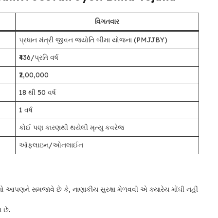
વિગતવાર
પ્રધાન મંત્રી જીવન જ્યોતિ બીમા યોજના (PMJJBY)
₹436/પ્રતિ વર્ષ
₹2,00,000
18 થી 50 વર્ષ
1 વર્ષ
કોઈ પણ કારણથી થયેલી મૃત્યુ કવરેજ
ઑફલાઇન/ઓનલાઈન
આપણને સમજાવે છે કે, નાણાકીય સુરક્ષા મેળવવી એ ક્યારેય મોંઘી નહીં
 છે.