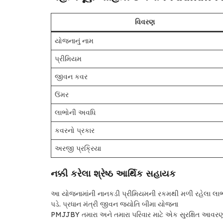
વિવરણ
યોજનાનું નામ
પ્રીમિયમ
જીવન કવર
ઉંમર
લાભોની અવધિ
કવરનો પ્રકાર
અરજી પ્રક્રિયા
નક્કી કરેલા શ્રેષ્ઠ આર્થિક સહાયક
આ યોજનામાંની નાનકડી પ્રીમિયમની રકમથી મળી રહેલા લાભો 
પડે. પ્રધાન મંત્રી જીવન જ્યોતિ બીમા યોજના
PMJJBY તમારા અને તમારા પરિવાર માટે એક સુરક્ષિત આવરણ