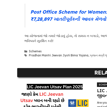
Post Office Scheme for Women: ₹
₹7,28,897 ખાતરીપૂર્વકની આવક મેળવો
આ યોજનામાં જો તમારે જોડાવું હોય, તો સમય ન બગાડો, 
ભવિષ્યને સુરક્ષિત કરો!
Categories
Schemes
Tags
Pradhan Mantri Jeevan Jyoti Bima Yojana
,
પ્રધાન મંત્રી
REL
SCHE
LIC 
જીવન
Are you
and tak