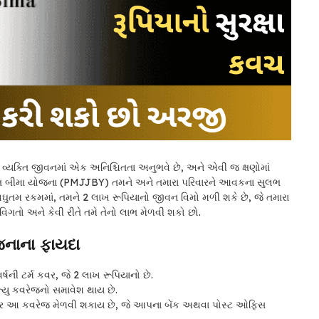
 વ્યક્તિ જીવનમાં એક અનિશ્ચિતતા અનુભવે છે, અને એવી જ ક્ષણોમાં
્યોતિ બીમા યોજના (PMJJBY) તમને અને તમારા પરિવારને આવકના સુલભ
 લઘુતમ રકમમાં, તમને 2 લાખ રૂપિયાનો જીવન વિમો મળી શકે છે, જે તમારા
ગતો અને કેવી રીતે તમે તેનો લાભ મેળવી શકો છો.
જનાના ફાયદા
ર્ષની ટર્મ કવર, જે 2 લાખ રૂપિયાનો છે.
યુ કવરેજનો સમાવેશ થાય છે.
િયમ પર આ કવરેજ મેળવી શકાય છે, જે આપના બેંક અથવા પોસ્ટ ઓફિસ