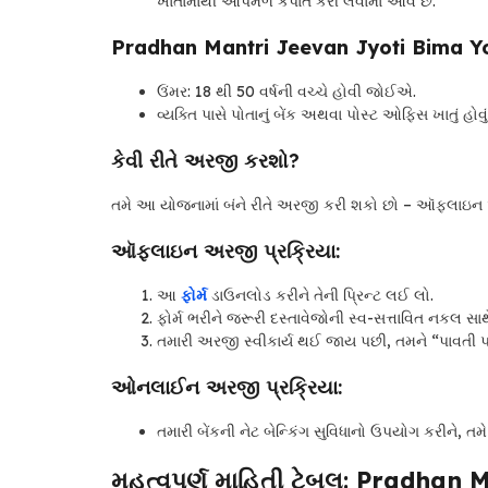
ખાતામાંથી આપમેળે કપાત કરી લેવામાં આવે છે.
Pradhan Mantri Jeevan Jyoti Bima Y
ઉંમર: 18 થી 50 વર્ષની વચ્ચે હોવી જોઈએ.
વ્યક્તિ પાસે પોતાનું બેંક અથવા પોસ્ટ ઓફિસ ખાતું હોવુ
કેવી રીતે અરજી કરશો?
તમે આ યોજનામાં બંને રીતે અરજી કરી શકો છો – ઑફલા
ઑફલાઇન અરજી પ્રક્રિયા:
આ
ફોર્મ
ડાઉનલોડ કરીને તેની પ્રિન્ટ લઈ લો.
ફોર્મ ભરીને જરૂરી દસ્તાવેજોની સ્વ-સત્તાવિત નકલ સા
તમારી અરજી સ્વીકાર્ય થઈ જાય પછી, તમને “પાવતી પ
ઓનલાઈન અરજી પ્રક્રિયા:
તમારી બેંકની નેટ બેન્કિંગ સુવિધાનો ઉપયોગ કરીન
મહત્વપૂર્ણ માહિતી ટેબલ:
Pradhan M