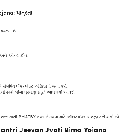
ojana
: પાત્રતા
ં જરૂરી છે.
ઇન અને ઓનલાઈન.
થે સંબંધિત બેંક/પોસ્ટ ઓફિસમાં જમા કરો.
ર્ચી સાથે બીમા પ્રમાણપત્ર” આપવામાં આવશે.
ે, તમે સરળતાથી PMJJBY કવર મેળવવા માટે ઑનલાઈન અરજી કરી શકો છો.
antri Jeevan Jyoti Bima Yojana