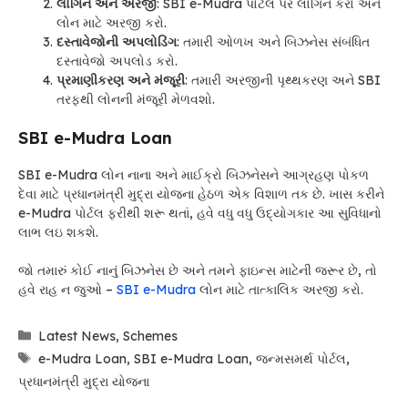
લોગિન અને અરજી
: SBI e-Mudra પોર્ટલ પર લોગિન કરો અને
લોન માટે અરજી કરો.
દસ્તાવેજોની અપલોડિંગ
: તમારી ઓળખ અને બિઝનેસ સંબંધિત
દસ્તાવેજો અપલોડ કરો.
પ્રમાણીકરણ અને મંજૂરી
: તમારી અરજીની પૃથ્થકરણ અને SBI
તરફથી લોનની મંજૂરી મેળવશો.
SBI e-Mudra Loan
SBI e-Mudra લોન નાના અને માઈક્રો બિઝનેસને આગ્રહણ પોકળ
દેવા માટે પ્રધાનમંત્રી મુદ્રા યોજના હેઠળ એક વિશાળ તક છે. ખાસ કરીને
e-Mudra પોર્ટલ ફરીથી શરૂ થતાં, હવે વધુ વધુ ઉદ્યોગકાર આ સુવિધાનો
લાભ લઇ શકશે.
જો તમારું કોઈ નાનું બિઝનેસ છે અને તમને ફાઇન્સ માટેની જરૂર છે, તો
હવે રાહ ન જુઓ –
SBI e-Mudra
લોન માટે તાત્કાલિક અરજી કરો.
Categories
Latest News
,
Schemes
Tags
e-Mudra Loan
,
SBI e-Mudra Loan
,
જન્મસમર્થ પોર્ટલ
,
પ્રધાનમંત્રી મુદ્રા યોજના