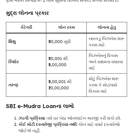
ફોર્મ ભરીને ઘરબેઠા રૂ. 1 લાખ સુધીના લોનની સગવડ મેળવી શકાય છે.
મુદ્રા લોનના પ્રકાર
કેટેગરી
લોન રકમ
લોનના હેતુ
નાનકડું બિઝનેસ શરૂ
શિશુ
₹50,000 સુધી
કરવા માટે
બિઝનેસનું વિકાસ
₹50,001 થી
કિશોર
અને સક્ષમતા વધારવા
₹5,00,000
માટે
મોટું બિઝનેસ શરૂ
₹5,00,001 થી
તરૂણ
કરવા કે મોટાપાયે
₹10,00,000
વિકાસ માટે
SBI e-Mudra Loanના લાભો
ઝડપી પ્રક્રિયા
: તમે ઘર બેઠા ઓનલાઈન અરજી કરી શકો છો.
કોઈ મોટી દસ્તાવેજી પ્રક્રિયા નથી
: લોન માટે વધારે દસ્તાવેજો
જોઈએ નહીં.