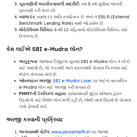
ચૂકવણીની લવચીકતાવાળી માદરીદી
: તમે 5 વર્ષ સુધીમાં લોનની
ચુકવણી કરી શકો છો.
વ્યાજ દર
: વ્યાજ દર અતિ સ્પર્ધાત્મક છે અને તે EBLR (External
Benchmark Lending Rate) સાથે જોડાયેલ છે.
મોરેટોરિયમ પિરિયડ
: 6 થી 12 મહિનાનો મોરેટોરિયમ પિરિયડ પણ
ઉપલબ્ધ છે.
કેમ લઈએ SBI e-Mudra લોન?
અનુકૂળતા
: આજના ડિજીટલ યુગમાં SBI e-Mudra લોન તે લોકો
માટે આદર્શ છે, જે ઝડપથી અને સરળતાથી પોતાના બિઝનેસ માટે
ભંડોળ મેળવવા માંગે છે.
ઓનલાઇન અરજી
:
SBI e-Mudra Loan
પર જઈને તાત્કાલિક
e-Mudra લોન માટે અરજી કરી શકાય છે.
PMMYની ટેકનિકલ સહાય
: પ્રધાનમંત્રી મુદ્રા યોજના હેઠળ
ઉદ્યોગો માટે વિશેષ લોન મળી રહી છે, જેથી નાનાં ઉદ્યોગો પોતાના
પંખો ફેલાવી શકે.
અરજી કરવાની પ્રક્રિયા:
જન્મસમર્થ પોર્ટલ
:
www.jansamarth.in
પર જાઓ.