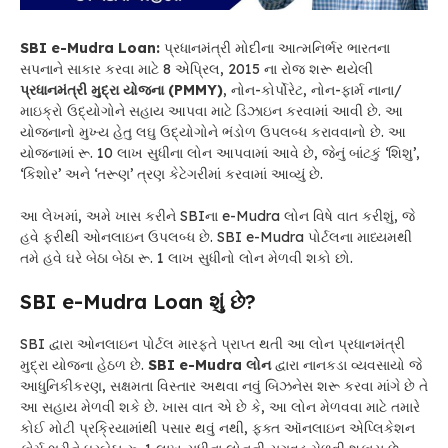
SBI e-Mudra Loan:
પ્રધાનમંત્રી મોદીના આત્મનિર્ભર ભારતના
સપનાને સાકાર કરવા માટે 8 એપ્રિલ, 2015 ના રોજ શરૂ થયેલી
પ્રધાનમંત્રી મુદ્રા યોજના (PMMY)
, નોન-કોર્પોરેટ, નોન-ફાર્મ નાના/
માઇક્રો ઉદ્યોગોને સહાય આપવા માટે ડિઝાઇન કરવામાં આવી છે. આ
યોજનાનો મુખ્ય હેતુ લઘુ ઉદ્યોગોને ભંડોળ ઉપલબ્ધ કરાવવાનો છે. આ
યોજનામાં રૂ. 10 લાખ સુધીના લોન આપવામાં આવે છે, જેનું બાંટકું ‘શિશુ’,
‘કિશોર’ અને ‘તરૂણ’ ત્રણ કેટેગરીમાં કરવામાં આવ્યું છે.
આ લેખમાં, અમે ખાસ કરીને SBIના e-Mudra લોન વિષે વાત કરીશું, જે
હવે ફરીથી ઓનલાઇન ઉપલબ્ધ છે. SBI e-Mudra પોર્ટલના માધ્યમથી
તમે હવે ઘરે બેઠા બેઠા રૂ. 1 લાખ સુધીનો લોન મેળવી શકો છો.
SBI e-Mudra Loan શું છે?
SBI દ્વારા ઓનલાઇન પોર્ટલ મારફતે પ્રાપ્ત થતી આ લોન પ્રધાનમંત્રી
મુદ્રા યોજના હેઠળ છે.
SBI e-Mudra લોન
દ્વારા નાનકડા વ્યવસાયો જે
આધુનિકીકરણ, સક્ષમતા વિસ્તાર અથવા નવું બિઝનેસ શરૂ કરવા માંગે છે તે
આ સહાય મેળવી શકે છે. ખાસ વાત એ છે કે, આ લોન મેળવવા માટે તમારે
કોઈ મોટી પ્રક્રિયામાંથી પસાર થવું નથી, ફક્ત ઑનલાઇન એપ્લિકેશન