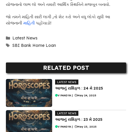
યોજનાનો લાભ લો અને તમારી આર્થિક સ્થિતિને મજબૂત બનાવો.
જો તમને માહિતી સારી લાગી ,તો શેર કરો અને વધુ લોકો સુધી આ
યોજનાની
માહિતી
પહોંચાડો!
Categories
Latest News
Tags
SBI Bank Home Loan
RELATED POST
LATEST NEWS
આજનું રાશિફળ : 24 મે 2025
V PANDYA
|
May 24, 2025
LATEST NEWS
આજનું રાશિફળ : 23 મે 2025
V PANDYA
|
May 23, 2025