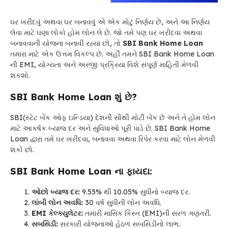
ઘર ખરીદવું અથવા ઘર બનાવવું એ એક મોટું નિર્ણય છે, અને આ નિર્ણય
લેવા માટે ઘણા લોકો હોમ લોન લે છે. જો તમે પણ ઘર ખરીદવા અથવા
બનાવવાની યોજના બનાવી રહ્યા છો, તો
SBI Bank Home Loan
તમારા માટે એક ઉત્તમ વિકલ્પ છે. અહીં તમને SBI Bank Home Loan
ની EMI, યોગ્યતા અને અરજી પ્રક્રિયા વિશે સંપૂર્ણ માહિતી મેળવી
શકશો.
SBI Bank Home Loan શું છે?
SBI(સ્ટેટ બેંક ઓફ ઇન્ડિયા) દેશની સૌથી મોટી બેંક છે અને તે હોમ લોન
માટે આકર્ષક બ્યાજ દર અને સુવિધાઓ પૂરી પાડે છે. SBI Bank Home
Loan દ્વારા તમે ઘર ખરીદવા, બનાવવા અથવા રિપેર કરવા માટે લોન મેળવી
શકો છો.
SBI Bank Home Loan
ના ફાયદા:
ઓછો બ્યાજ દર:
9.55% થી 10.05% સુધીનો બ્યાજ દર.
લાંબી લોન અવધિ:
30 વર્ષ સુધીની લોન અવધિ.
EMI કેલ્ક્યુલેટર:
તમારી માસિક કિસ્ત (EMI)ની સરળ ગણતરી.
સબસિડી:
સરકારી યોજનાઓ હેઠળ સબસિડીનો લાભ.