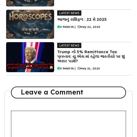
LATEST NEWS
આજનું રાશિફળ : 22 મે 2025
V PANDYA
|
May 22, 2025
LATEST NEWS
Trump નો 5% Remittance Tax
પ્રસ્તાવ: યુ.એસ.માં રહેલા ભારતીયો પર શું
અસર પડશે?
V PANDYA
|
May 21, 2025
Leave a Comment
Comment