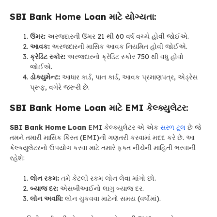
SBI Bank Home Loan માટે યોગ્યતા:
ઉંમર:
અરજદારની ઉંમર 21 થી 60 વર્ષ વચ્ચે હોવી જોઈએ.
આવક:
અરજદારની માસિક આવક નિયમિત હોવી જોઈએ.
ક્રેડિટ સ્કોર:
અરજદારનો ક્રેડિટ સ્કોર 750 થી વધુ હોવો
જોઈએ.
ડોક્યુમેન્ટ:
આધાર કાર્ડ, પાન કાર્ડ, આવક પ્રમાણપત્ર, એડ્રેસ
પ્રૂફ, વગેરે જરૂરી છે.
SBI Bank Home Loan
માટે EMI કેલ્ક્યુલેટર:
SBI Bank Home Loan
EMI કેલ્ક્યુલેટર એ એક
સરળ ટૂલ
છે જે
તમને તમારી માસિક કિસ્ત (EMI)ની ગણતરી કરવામાં મદદ કરે છે. આ
કેલ્ક્યુલેટરનો ઉપયોગ કરવા માટે તમારે ફક્ત નીચેની માહિતી ભરવાની
રહેશે:
લોન રકમ:
તમે કેટલી રકમ લોન લેવા માંગો છો.
બ્યાજ દર:
એસબીઆઈનો લાગુ બ્યાજ દર.
લોન અવધિ:
લોન ચુકવવા માટેનો સમય (વર્ષોમાં).