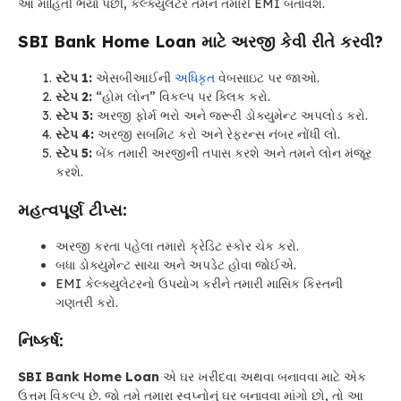
આ માહિતી ભર્યા પછી, કેલ્ક્યુલેટર તમને તમારી EMI બતાવશે.
SBI Bank Home Loan
માટે અરજી કેવી રીતે કરવી?
સ્ટેપ 1:
એસબીઆઈની
અધિકૃત
વેબસાઇટ પર જાઓ.
સ્ટેપ 2:
“હોમ લોન” વિકલ્પ પર ક્લિક કરો.
સ્ટેપ 3:
અરજી ફોર્મ ભરો અને જરૂરી ડોક્યુમેન્ટ અપલોડ કરો.
સ્ટેપ 4:
અરજી સબમિટ કરો અને રેફરન્સ નંબર નોંધી લો.
સ્ટેપ 5:
બેંક તમારી અરજીની તપાસ કરશે અને તમને લોન મંજૂર
કરશે.
મહત્વપૂર્ણ ટીપ્સ:
અરજી કરતા પહેલા તમારો ક્રેડિટ સ્કોર ચેક કરો.
બધા ડોક્યુમેન્ટ સાચા અને અપડેટ હોવા જોઈએ.
EMI કેલ્ક્યુલેટરનો ઉપયોગ કરીને તમારી માસિક કિસ્તની
ગણતરી કરો.
નિષ્કર્ષ:
SBI Bank Home Loan
એ ઘર ખરીદવા અથવા બનાવવા માટે એક
ઉત્તમ વિકલ્પ છે. જો તમે તમારા સ્વપ્નોનું ઘર બનાવવા માંગો છો, તો આ