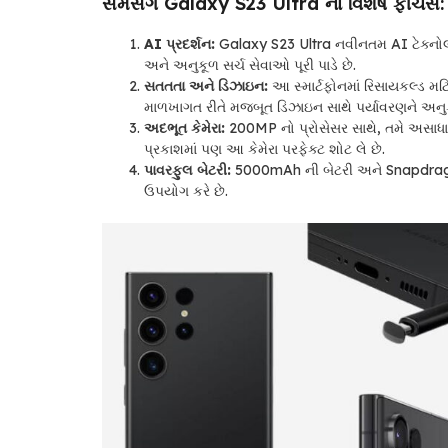
સેમસંગ Galaxy S23 Ultra ના વિશેષ ફીચર્સ:
AI પ્રદર્શન:
Galaxy S23 Ultra નવીનતમ AI ટેક્નોલો
અને અનુકૂળ સર્ચ સેવાઓ પૂરી પાડે છે.
સતતતા અને ડિઝાઇન:
આ સ્માર્ટફોનમાં રિસાયકલ્ડ 
માળખાગત રીતે મજબૂત ડિઝાઇન સાથે પર્યાવરણને અનુક
અદભૂત કેમેરા:
200MP નો પ્રોસેસર સાથે, તમે અસાધા
પ્રકાશમાં પણ આ કેમેરા પરફેક્ટ શોટ લે છે.
પાવરફુલ બેટરી:
5000mAh ની બેટરી અને Snapdragon 8 
ઉપયોગ કરે છે.