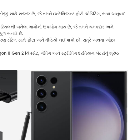
જી સાથે સજ્જ છે, જે તમને ઇન્ટેલિજન્ટ ફોટો એડિટિંગ, ભાષા અનુવાદ
મટિરિયલથી બનેલા ભાગોનો ઉપયોગ થાય છે, જે તમને ચમકદાર અને
ૂળ બનાવે છે.
રણ ડીટેલ સાથે ફોટા અને વીડિયો લઈ શકો છો. રાત્રે અથવા ઓછા
Gen 2 ચિપસેટ, ગેમિંગ અને સ્ટ્રીમિંગ દરમિયાન બેટરીનું શ્રેષ્ઠ