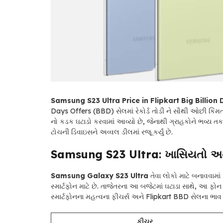
Samsung S23 Ultra Price in Flipkart Big Billion 
Days Offers (BBD) સેલમાં રેકોર્ડ તોડી ને સૌથી ઓછી કિંમ
નો કડક ઘટાડો કરવામાં આવ્યો છે, જેનાથી ગ્રાહકોને ભવ્ય તક 
ટોચની ડિવાઇસને અવ્વલ ડીલમાં રજૂ કર્યું છે.
Samsung S23 Ultra
: ખાસિયતો અ
Samsung Galaxy S23 Ultra
તેવા લોકો માટે બનાવવામાં
સ્માર્ટફોન માટે છે. તાજેતરના આ બજેટમાં ઘટાડા સાથે, આ ફ
સ્માર્ટફોનના મહત્વના ફીચર્સ અને Flipkart BBD સેલના ભાવ
ફીચર