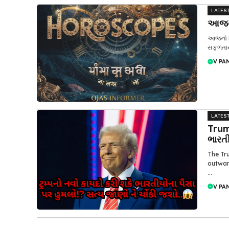
LATES
આજનુ
આજનો દ
સફળતાના 
V PA
LATES
Trum
ભારત
The Tr
outward
...
V PA