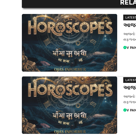
REL
LATES
આજનુ
આજનો દ
સફળતાના 
V PA
LATES
આજનુ
આજનો દ
સફળતાના 
V PA