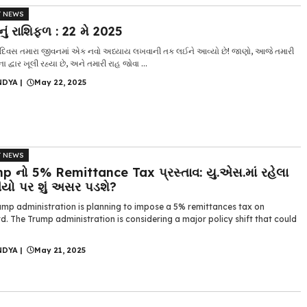
T NEWS
ં રાશિફળ : 22 મે 2025
િવસ તમારા જીવનમાં એક નવો અધ્યાય લખવાની તક લઈને આવ્યો છે! જાણો, આજે તમારી
દ્વાર ખૂલી રહ્યા છે, અને તમારી રાહ જોવા ...
NDYA
|
May 22, 2025
T NEWS
p નો 5% Remittance Tax પ્રસ્તાવ: યુ.એસ.માં રહેલા
ીયો પર શું અસર પડશે?
ump administration is planning to impose a 5% remittances tax on
. The Trump administration is considering a major policy shift that could
NDYA
|
May 21, 2025