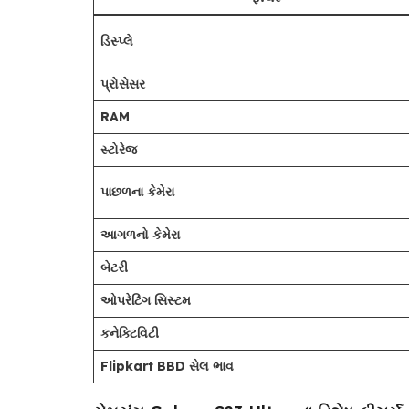
ડિસ્પ્લે
પ્રોસેસર
RAM
સ્ટોરેજ
પાછળના કેમેરા
આગળનો કેમેરા
બેટરી
ઓપરેટિંગ સિસ્ટમ
કનેક્ટિવિટી
Flipkart BBD સેલ ભાવ