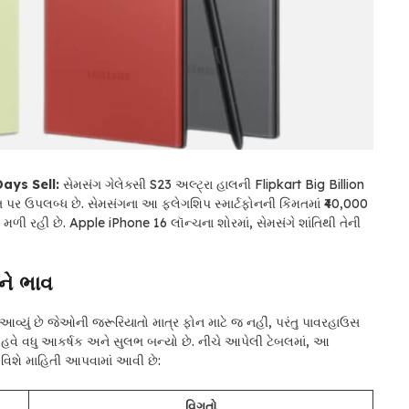
Days Sell:
સેમસંગ ગેલેક્સી S23 અલ્ટ્રા હાલની Flipkart Big Billion
ત પર ઉપલબ્ધ છે. સેમસંગના આ ફ્લેગશિપ સ્માર્ટફોનની કિંમતમાં ₹40,000
મળી રહી છે. Apple iPhone 16 લૉન્ચના શોરમાં, સેમસંગે શાંતિથી તેની
ને ભાવ
 આવ્યું છે જેઓની જરૂરિયાતો માત્ર ફોન માટે જ નહીં, પરંતુ પાવરહાઉસ
ોન હવે વધુ આકર્ષક અને સુલભ બન્યો છે. નીચે આપેલી ટેબલમાં, આ
 વિશે માહિતી આપવામાં આવી છે:
વિગતો