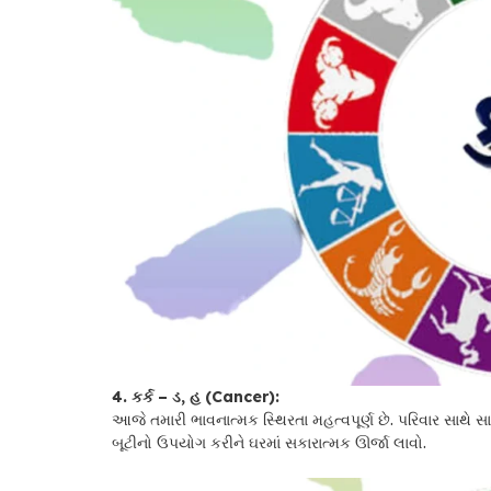
4. કર્ક – ડ, હ (Cancer):
આજે તમારી ભાવનાત્મક સ્થિરતા મહત્વપૂર્ણ છે. પરિવાર સાથે 
બૂટીનો ઉપયોગ કરીને ઘરમાં સકારાત્મક ઊર્જા લાવો.