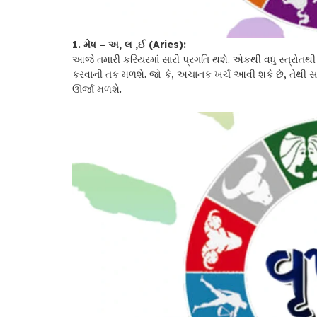
1. મેષ – અ, લ ,ઈ (Aries):
આજે તમારી કરિયરમાં સારી પ્રગતિ થશે. એકથી વધુ સ્ત્રોતથી
કરવાની તક મળશે. જો કે, અચાનક ખર્ચ આવી શકે છે, તેથી સાવ
ઊર્જા મળશે.