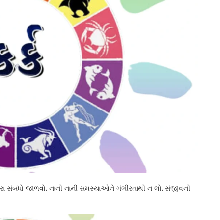
સારા સંબંધો જાળવો. નાની નાની સમસ્યાઓને ગંભીરતાથી ન લો. સંજીવની