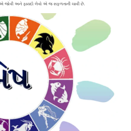
સાક્ષી એ જોવી અને ફાયદો લેવો એ જ સફળતાની ચાવી છે.