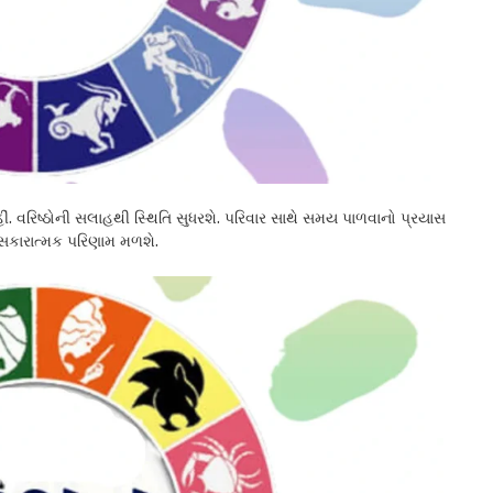
હીં. વરિષ્ઠોની સલાહથી સ્થિતિ સુધરશે. પરિવાર સાથે સમય પાળવાનો પ્રયાસ
 સકારાત્મક પરિણામ મળશે.