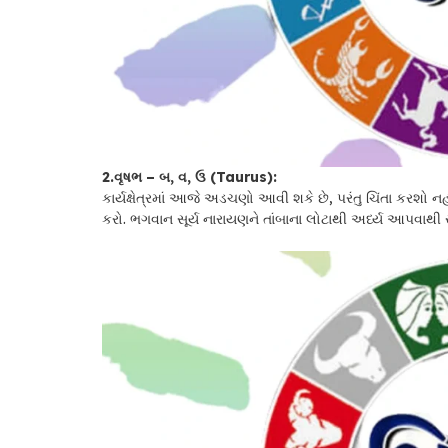
2.વૃષભ – બ, વ, ઉ (Taurus):
કાર્યક્ષેત્રમાં આજે અડચણો આવી શકે છે, પરંતુ ચિંતા કરશો ન
કરો. ભગવાન સૂર્ય નારાયણને તાંબાના લોટાથી અર્ધ્ય આપવાથી