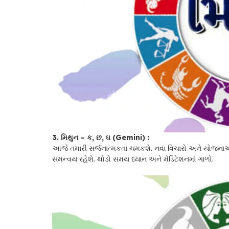
3. મિથુન – ક, છ, ઘ (Gemini) :
આજે તમારી સર્જનાત્મકતા ચમકશે. નવા વિચારો અને યોજનાઓ 
સમન્વય રહેશે. થોડો સમય ધ્યાન અને મેડિટેશનમાં ગાળો.