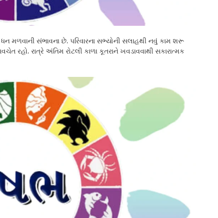
 ધન મળવાની સંભાવના છે. પરિવારના સભ્યોની સલાહથી નવું કામ શરૂ
ચેત રહો. રાત્રે અંતિમ રોટલી કાળા કૂતરાને ખવડાવવાથી સકારાત્મક