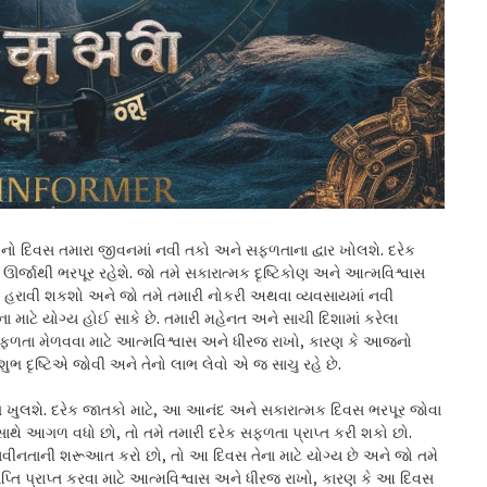
ો દિવસ તમારા જીવનમાં નવી તકો અને સફળતાના દ્વાર ખોલશે. દરેક
ર્જાથી ભરપૂર રહેશે. જો તમે સકારાત્મક દૃષ્ટિકોણ અને આત્મવિશ્વાસ
વક હરાવી શકશો અને જો તમે તમારી નોકરી અથવા વ્યવસાયમાં નવી
માટે યોગ્ય હોઈ સાકે છે. તમારી મહેનત અને સાચી દિશામાં કરેલા
ાં સફળતા મેળવવા માટે આત્મવિશ્વાસ અને ધીરજ રાખો, કારણ કે આજનો
શુભ દૃષ્ટિએ જોવી અને તેનો લાભ લેવો એ જ સાચુ રહે છે.
ત ખુલશે. દરેક જાતકો માટે, આ આનંદ અને સકારાત્મક દિવસ ભરપૂર જોવા
 સાથે આગળ વધો છો, તો તમે તમારી દરેક સફળતા પ્રાપ્ત કરી શકો છો.
વીનતાની શરૂઆત કરો છો, તો આ દિવસ તેના માટે યોગ્ય છે અને જો તમે
રાપ્તિ પ્રાપ્ત કરવા માટે આત્મવિશ્વાસ અને ધીરજ રાખો, કારણ કે આ દિવસ