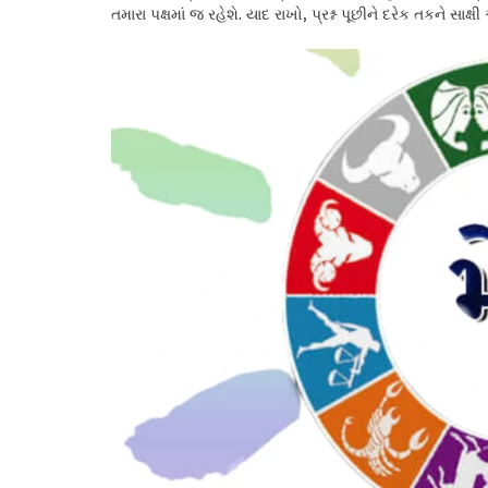
તમારા પક્ષમાં જ રહેશે. યાદ રાખો, પ્રશ્ન પૂછીને દરેક તકને 