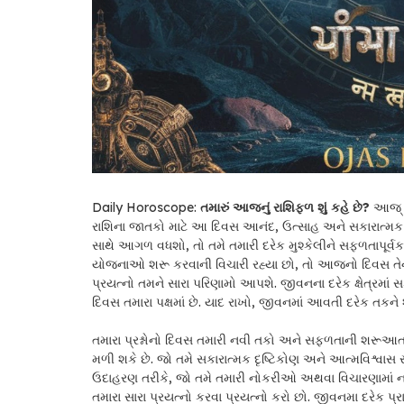
Daily Horoscope:
તમારું
આજનું રાશિફળ શું કહે છે?
આજ્ ન
રાશિના જાતકો માટે આ દિવસ આનંદ, ઉત્સાહ અને સકારાત્મક ઊ
સાથે આગળ વધશો, તો તમે તમારી દરેક મુશ્કેલીને સફળતાપૂર્
યોજનાઓ શરૂ કરવાની વિચારી રહ્યા છો, તો આજનો દિવસ તેના 
પ્રયત્નો તમને સારા પરિણામો આપશે. જીવનના દરેક ક્ષેત્રમ
દિવસ તમારા પક્ષમાં છે. યાદ રાખો, જીવનમાં આવતી દરેક તકને 
તમારા પ્રશ્નોનો દિવસ તમારી નવી તકો અને સફળતાની શરૂઆ
મળી શકે છે. જો તમે સકારાત્મક દૃષ્ટિકોણ અને આત્મવિશ્વાસ
ઉદાહરણ તરીકે, જો તમે તમારી નોકરીઓ અથવા વિચારણામાં ન
તમારા સારા પ્રયત્નો કરવા પ્રયત્નો કરો છો. જીવનમા દરેક પ્