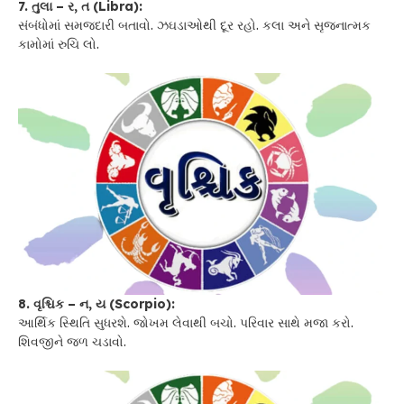
7. તુલા – ર, ત (Libra):
સંબંધોમાં સમજદારી બતાવો. ઝઘડાઓથી દૂર રહો. કલા અને સૃજનાત્મક
કામોમાં રુચિ લો.
8. વૃશ્ચિક – ન, ય (Scorpio):
આર્થિક સ્થિતિ સુધરશે. જોખમ લેવાથી બચો. પરિવાર સાથે મજા કરો.
શિવજીને જળ ચડાવો.