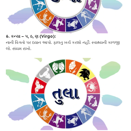
6. કન્યા – પ, ઠ, ણ (Virgo):
નાની વિગતો પર ધ્યાન આપો. ફાલતુ ખર્ચ કરશો નહીં. સ્વાથ્યની કાળજી
લો. સંયમ રાખો.