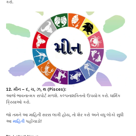
કરો.
12. મીન – દ, ચ, ઝ, થ (Pisces):
આજે ભાવનાત્મક સપોર્ટ મળશે. કલ્પનાશક્તિનો ઉપયોગ કરો. ધાર્મિક
ક્રિયાઓ કરો.
જો તમને આ માહિતી સરસ લાગી હોય, તો શેર કરો અને વધુ લોકો સુધી
આ
માહિતી
પહોંચાડો!
Categories