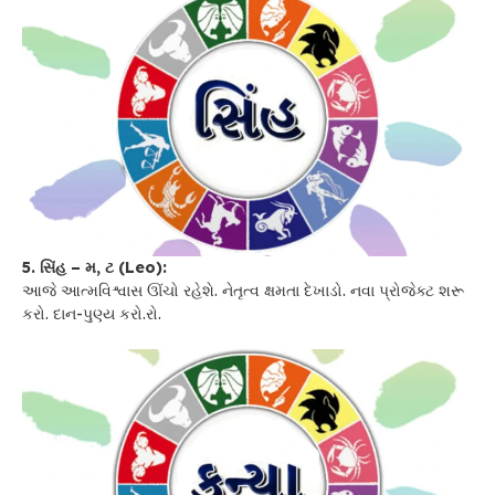
5. સિંહ – મ, ટ (Leo):
આજે આત્મવિશ્વાસ ઊંચો રહેશે. નેતૃત્વ ક્ષમતા દેખાડો. નવા પ્રોજેક્ટ શરૂ
કરો. દાન-પુણ્ય કરો.રો.