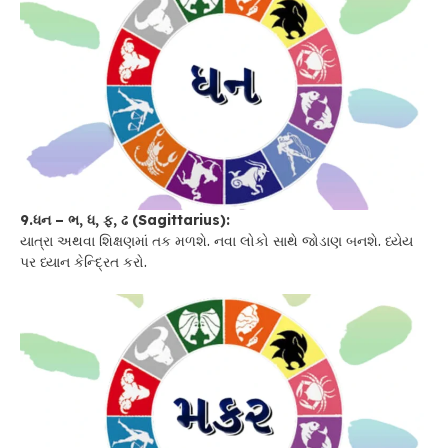
9.ધન – ભ, ધ, ફ, ઢ (Sagittarius):
યાત્રા અથવા શિક્ષણમાં તક મળશે. નવા લોકો સાથે જોડાણ બનશે. ધ્યેય
પર ધ્યાન કેન્દ્રિત કરો.