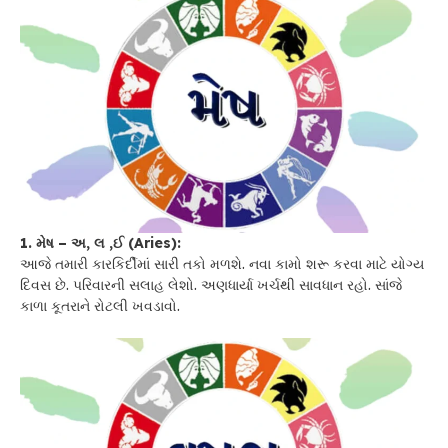
1. મેષ – અ, લ ,ઈ (Aries):
આજે તમારી કારકિર્દીમાં સારી તકો મળશે. નવા કામો શરૂ કરવા માટે યોગ્ય
દિવસ છે. પરિવારની સલાહ લેશો. અણધાર્યા ખર્ચથી સાવધાન રહો. સાંજે
કાળા કૂતરાને રોટલી ખવડાવો.