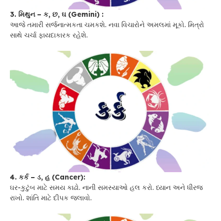
3. મિથુન – ક, છ, ઘ (Gemini) :
આજે તમારી સર્જનાત્મકતા ચમકશે. નવા વિચારોને અમલમાં મૂકો. મિત્રો
સાથે ચર્ચા ફાયદાકારક રહેશે.
4. કર્ક – ડ, હ (Cancer):
ઘર-કુટુંબ માટે સમય કાઢો. નાની સમસ્યાઓ હલ કરો. ધ્યાન અને ધીરજ
રાખો. શાંતિ માટે દીપક જલાવો.