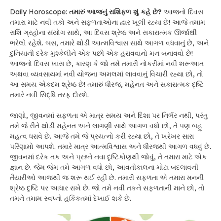
Daily Horoscope:
તમારું
આજનું રાશિફળ શું કહે છે?
આજનો દિવસ
તમારા માટે નવી તકો અને સફળતાઓના દ્વાર ખૂલી રહ્યા છે! આજે તમામ
રાશિ ગ્રહોના સંયોગ સાથે, આ દિવસ શ્રેષ્ઠ અને સકારાત્મક ઊર્જાથી
ભરેલો રહેશે. બસ, તમારે થોડી આત્મવિશ્વાસ સાથે આગળ વધવાનું છે, અને
દુનિયાની દરેક મુશ્કેલીને એક પછી એક હરાવવાનો મન બનાવવો છે!
આજનો દિવસ ખાસ છે, કારણ કે જો તમે તમારી નોકરીમાં નવી શરૂઆત
અથવા વ્યવસાયમાં નવી યોજના અમલમાં લાવવાનું વિચારી રહ્યા છો, તો
આ સમય એકદમ શ્રેષ્ઠ છે! તમારું ધીરજ, મહેનત અને સકારાત્મક દૃષ્ટિ
તમારે નવી સિદ્ધિ તરફ દોરશે.
જાણો, જીવનમાં સફળતા એ માત્ર સમય અને દિશા પર નિર્ભર નથી, પરંતુ
તમે જે રીતે થોડી મહેનત અને લાગણી સાથે આગળ વધો છો, તે પણ બહુ
મહત્વ ધરાવે છે. આજે તમે જે પ્રયત્નો કરી રહ્યા છો, તે ખરેખર સારા
પરિણામો આપશે. તમારે માત્ર આત્મવિશ્વાસ અને ધીરજથી આગળ વધવું છે.
જીવનમાં દરેક તક અને પ્રશ્નને નવા દૃષ્ટિકોણથી જોવું, તે તમારા માટે એક
જ્ઞાન છે. જેમ જેમ તમે આગળ વધો છો, આવતીકાલના મોટા બદલાવની
તૈયારીઓ આજથી જ શરૂ થઈ રહી છે. તમારી સફળતા એ તમારા મનની
શ્રેષ્ઠ દૃષ્ટિ પર આધાર રાખે છે. જો તમે નવી તકને સફળતાની માને છો, તો
તમને તમામ સ્વપ્નો હકિકતમાં દેખાઈ શકે છે.