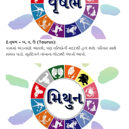
2.વૃષભ – બ, વ, ઉ (Taurus):
કામમાં અડચણો આવશે, પણ વરિષ્ઠોની મદદથી હલ થશે. પરિવાર સાથે
સમય પાડો. સૂર્યદેવને તાંબાના લોટાથી અર્ઘ્ય આપો.