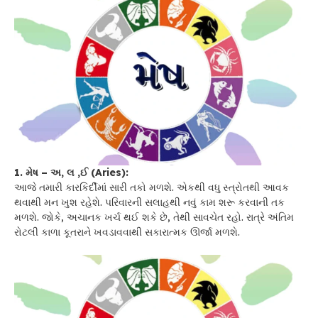
1. મેષ – અ, લ ,ઈ (Aries):
આજે તમારી કારકિર્દીમાં સારી તકો મળશે. એકથી વધુ સ્ત્રોતથી આવક
થવાથી મન ખુશ રહેશે. પરિવારની સલાહથી નવું કામ શરૂ કરવાની તક
મળશે. જોકે, અચાનક ખર્ચ થઈ શકે છે, તેથી સાવચેત રહો. રાત્રે અંતિમ
રોટલી કાળા કૂતરાને ખવડાવવાથી સકારાત્મક ઊર્જા મળશે.