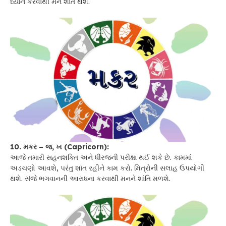
ધ્યાન કરવાથી મન શાંત થશે.
10. મકર – જ, ખ (Capricorn):
આજે તમારી સહનશક્તિ અને ધીરજની પરીક્ષા થઈ શકે છે. કામમાં
અડચણો આવશે, પરંતુ શાંત રહીને કામ કરો. મિત્રોની સલાહ ઉપયોગી
થશે. સંજે ભગવાનની આરાધના કરવાથી મનને શાંતિ મળશે.