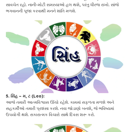
સાવચેત રહો. નાની-મોટી સમસ્યાઓ હલ થશે, પરંતુ ધીરજ રાખો. સાંજે
ભગવાનની પૂજા કરવાથી મનને શાંતિ મળશે.
5. સિંહ – મ, ટ (Leo):
આજે તમારી આત્મવિશ્વાસ ઊંચો રહેશે. કામમાં સફળતા મળશે અને
સહકર્મીઓ તમારી પ્રશંસા કરશે. નવા જોડાણો બનશે, જે ભવિષ્યમાં
ઉપયોગી થશે. સકારાત્મક વિચારો સાથે દિવસ શરૂ કરો.