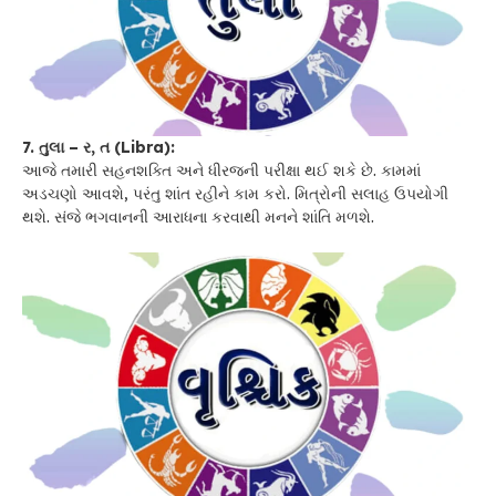
7. તુલા – ર, ત (Libra):
આજે તમારી સહનશક્તિ અને ધીરજની પરીક્ષા થઈ શકે છે. કામમાં
અડચણો આવશે, પરંતુ શાંત રહીને કામ કરો. મિત્રોની સલાહ ઉપયોગી
થશે. સંજે ભગવાનની આરાધના કરવાથી મનને શાંતિ મળશે.