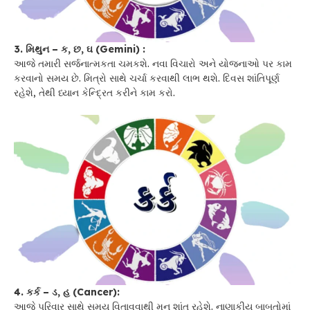
3. મિથુન – ક, છ, ઘ (Gemini) :
આજે તમારી સર્જનાત્મકતા ચમકશે. નવા વિચારો અને યોજનાઓ પર કામ
કરવાનો સમય છે. મિત્રો સાથે ચર્ચા કરવાથી લાભ થશે. દિવસ શાંતિપૂર્ણ
રહેશે, તેથી ધ્યાન કેન્દ્રિત કરીને કામ કરો.
4. કર્ક – ડ, હ (Cancer):
આજે પરિવાર સાથે સમય વિતાવવાથી મન શાંત રહેશે. નાણાકીય બાબતોમાં