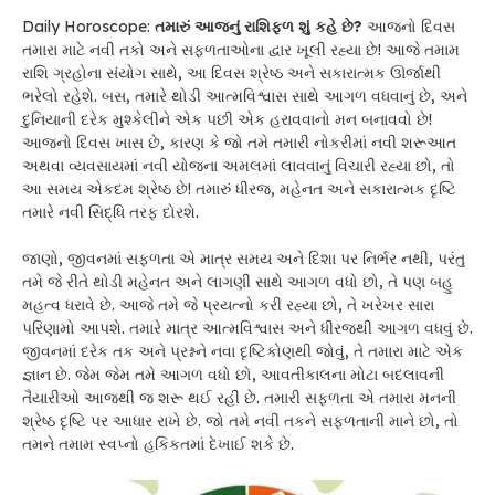
Daily Horoscope:
તમારું
આજનું રાશિફળ શું કહે છે?
આજનો દિવસ
તમારા માટે નવી તકો અને સફળતાઓના દ્વાર ખૂલી રહ્યા છે! આજે તમામ
રાશિ ગ્રહોના સંયોગ સાથે, આ દિવસ શ્રેષ્ઠ અને સકારાત્મક ઊર્જાથી
ભરેલો રહેશે. બસ, તમારે થોડી આત્મવિશ્વાસ સાથે આગળ વધવાનું છે, અને
દુનિયાની દરેક મુશ્કેલીને એક પછી એક હરાવવાનો મન બનાવવો છે!
આજનો દિવસ ખાસ છે, કારણ કે જો તમે તમારી નોકરીમાં નવી શરૂઆત
અથવા વ્યવસાયમાં નવી યોજના અમલમાં લાવવાનું વિચારી રહ્યા છો, તો
આ સમય એકદમ શ્રેષ્ઠ છે! તમારું ધીરજ, મહેનત અને સકારાત્મક દૃષ્ટિ
તમારે નવી સિદ્ધિ તરફ દોરશે.
જાણો, જીવનમાં સફળતા એ માત્ર સમય અને દિશા પર નિર્ભર નથી, પરંતુ
તમે જે રીતે થોડી મહેનત અને લાગણી સાથે આગળ વધો છો, તે પણ બહુ
મહત્વ ધરાવે છે. આજે તમે જે પ્રયત્નો કરી રહ્યા છો, તે ખરેખર સારા
પરિણામો આપશે. તમારે માત્ર આત્મવિશ્વાસ અને ધીરજથી આગળ વધવું છે.
જીવનમાં દરેક તક અને પ્રશ્નને નવા દૃષ્ટિકોણથી જોવું, તે તમારા માટે એક
જ્ઞાન છે. જેમ જેમ તમે આગળ વધો છો, આવતીકાલના મોટા બદલાવની
તૈયારીઓ આજથી જ શરૂ થઈ રહી છે. તમારી સફળતા એ તમારા મનની
શ્રેષ્ઠ દૃષ્ટિ પર આધાર રાખે છે. જો તમે નવી તકને સફળતાની માને છો, તો
તમને તમામ સ્વપ્નો હકિકતમાં દેખાઈ શકે છે.