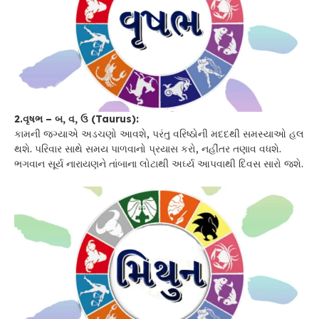
2.વૃષભ – બ, વ, ઉ (Taurus):
કામની જગ્યાએ અડચણો આવશે, પરંતુ વરિષ્ઠોની મદદથી સમસ્યાઓ હલ
થશે. પરિવાર સાથે સમય પાળવાનો પ્રયાસ કરો, નહીંતર તણાવ વધશે.
ભગવાન સૂર્ય નારાયણને તાંબાના લોટાથી અર્ઘ્ય આપવાથી દિવસ સારો જશે.