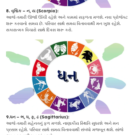
8. વૃશ્ચિક – ન, ય (Scorpio):
આજે તમારી ઊર્જા ઊંચી રહેશે અને કામમાં સફળતા મળશે. નવા પ્રોજેક્ટ
શરૂ કરવાનો સમય છે. પરિવાર સાથે સમય વિતાવવાથી મન ખુશ રહેશે.
સકારાત્મક વિચારો સાથે દિવસ શરૂ કરો.
9.ધન – ભ, ધ, ફ, ઢ (Sagittarius):
આજે તમારી મહેનતનું ફળ મળશે. નાણાકીય સ્થિતિ સુધરશે અને મન
પ્રસન્ન રહેશે. પરિવાર સાથે સમય વિતાવવાથી સંબંધો મજબૂત થશે. સાંજે