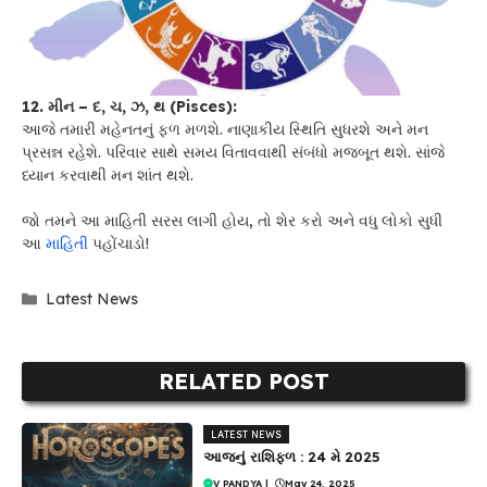
12. મીન – દ, ચ, ઝ, થ (Pisces):
આજે તમારી મહેનતનું ફળ મળશે. નાણાકીય સ્થિતિ સુધરશે અને મન
પ્રસન્ન રહેશે. પરિવાર સાથે સમય વિતાવવાથી સંબંધો મજબૂત થશે. સાંજે
ધ્યાન કરવાથી મન શાંત થશે.
જો તમને આ માહિતી સરસ લાગી હોય, તો શેર કરો અને વધુ લોકો સુધી
આ
માહિતી
પહોંચાડો!
Categories
Latest News
RELATED POST
LATEST NEWS
આજનું રાશિફળ : 24 મે 2025
V PANDYA
|
May 24, 2025