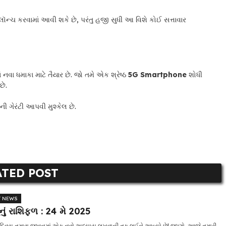
ૉન્ચ કરવામાં આવી શકે છે, પરંતુ હજી સુધી આ વિશે કોઈ સત્તાવાર
ં નવા ધમાકા માટે તૈયાર છે. જો તમે એક શ્રેષ્ઠ
5G Smartphone
શોધી
છે.
ગેરંટી આપવી મુશ્કેલ છે.
ATED POST
T NEWS
ં રાશિફળ : 24 મે 2025
િવસ તમારા જીવનમાં એક નવો અધ્યાય લખવાની તક લઈને આવ્યો છે! જાણો, આજે તમારી