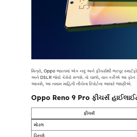
મિત્રો, Oppo ભારતમાં એક નવું અને ફીચર્સથી ભરપૂર સ્માર્ટફો
અને DSLR જેવો કેમેરો મળશે. તો ચાલો, વાત કરીએ આ ફોન ક્ય
આવશે, આ તમામ માહિતી નીચેના રિપોર્ટના આધારે જાણીએ.
Oppo Reno 9 Pro ફીચર્સ
હાઈલાઈ
ફીચર્સ
મોડલ
ડિસ્પ્લે