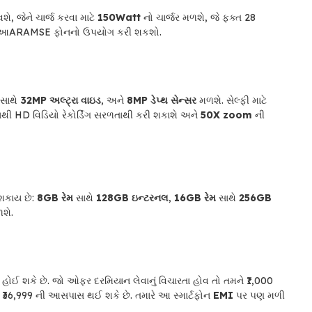
, જેને ચાર્જ કરવા માટે
150Watt
નો ચાર્જર મળશે, જે ફક્ત 28
િવસ આARAMSE ફોનનો ઉપયોગ કરી શકશો.
 સાથે
32MP અલ્ટ્રા વાઇડ
, અને
8MP ડેપ્થ સેન્સર
મળશે. સેલ્ફી માટે
નથી HD વિડિયો રેકોર્ડિંગ સરળતાથી કરી શકાશે અને
50X zoom
ની
શકાય છે:
8GB રેમ
સાથે
128GB ઇન્ટરનલ
,
16GB રેમ
સાથે
256GB
શે.
ે હોઈ શકે છે. જો ઓફર દરમિયાન લેવાનું વિચારતા હોવ તો તમને ₹1,000
થી ₹36,999 ની આસપાસ થઈ શકે છે. તમારે આ સ્માર્ટફોન
EMI
પર પણ મળી