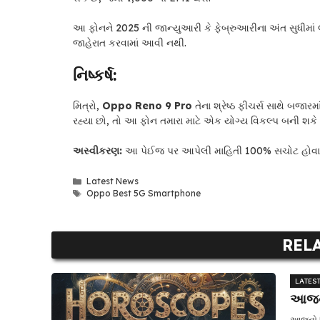
આ ફોનને 2025 ની જાન્યુઆરી કે ફેબ્રુઆરીના અંત સુધીમાં લ
જાહેરાત કરવામાં આવી નથી.
નિષ્કર્ષ:
મિત્રો,
Oppo Reno 9 Pro
તેના શ્રેષ્ઠ ફીચર્સ સાથે બજારમા
રહ્યા છો, તો આ ફોન તમારા માટે એક યોગ્ય વિકલ્પ બની શકે 
અસ્વીકરણ:
આ પેઈજ પર આપેલી માહિતી 100% સચોટ હોવાની 
Categories
Latest News
Tags
Oppo Best 5G Smartphone
REL
LATES
આજનુ
આજનો દ