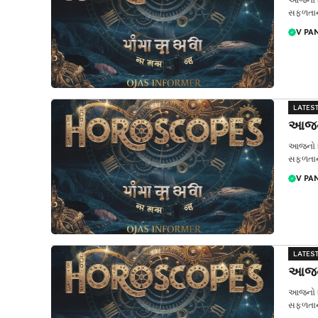
સફળતાના 
V PA
LATES
આજનુ
આજનો દ
સફળતાના 
V PA
LATES
આજનુ
આજનો દ
સફળતાના 