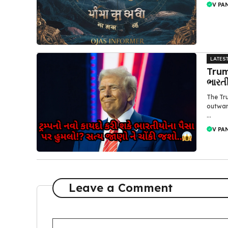
V PA
LATES
Trum
ભારત
The Tr
outward
...
V PA
Leave a Comment
Comment