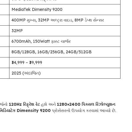
MediaTek Dimensity 9200
400MP મુખ્ય, 32MP અલ્ટ્રા વાઇડ, 8MP ડેપ્થ સેન્સર
32MP
6700mAh, 150Watt ફાસ્ટ ચાર્જર
8GB/128GB, 16GB/256GB, 24GB/512GB
₹34,999 – ₹39,999
2025 (અંદાજિત)
 જેનો
120Hz રિફ્રેશ રેટ
હશે અને
1280×2400 પિક્સલ રિઝોલ્યુશન
મિડિયાટેક Dimensity 9200
પ્રોસેસરનો ઉપયોગ કરવામાં આવ્યો છે.