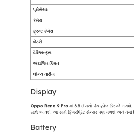
પ્રોસેસર
કેમેરા
ફ્રન્ટ કેમેરા
બેટરી
વેરિઅન્ટ્સ
અંદાજિત કિંમત
લૉન્ચ તારીખ
Display
Oppo Reno 9 Pro
માં 6.8 ઈંચનો પંચ-હોલ ડિસ્પ્લે મળશે,
સાથે આવશે. આ સાથે ફિંગરપ્રિંટ સેન્સર પણ મળશે અને તેમાં
Battery