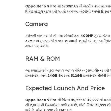
Oppo Reno 9 Pro
માં 6700mAh ની બેટરી આપવામાં આવશે
મિનિટમાં ફૂલ ચાર્જ કરી શકશે અને આ બેટરીથી આખો દ
Camera
કેમેરાની વાત કરીએ તો, આ મોબાઈલમાં
400MP
મુખ્ય કેમેરા
32MP
નો ફ્રન્ટ કેમેરો પણ આપવામાં આવ્યો છે. આ સ્માર્ટફો
ક્ષમતા પણ મળશે.
RAM & ROM
આ સ્માર્ટફોનને ત્રણ અલગ અલગ વેરિઅન્ટ્સમાં લોન્ચ કરી 
ઇન્ટરનલ
, અને
24GB રેમ
સાથે
512GB ઇન્ટરનલ મેમોરી
મળ
Expected Launch And Price
Oppo Reno 9 Pro
ની કિંમત ₹34,999 થી ₹39,999 ની વચ્ચ
થી ₹2,000 ની ડિસ્કાઉન્ટ મળી શકે છે, જેની કિંમત ₹31,999 
શકે છે, જેમાં ₹9,000 ની EMI થશે.