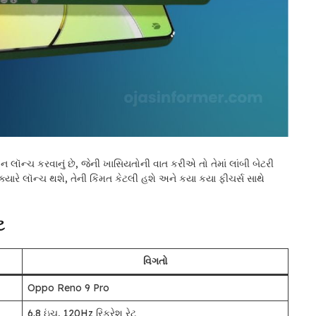
ન લૉન્ચ કરવાનું છે, જેની ખાસિયતોની વાત કરીએ તો તેમાં લાંબી બેટરી
ારે લૉન્ચ થશે, તેની કિંમત કેટલી હશે અને કયા કયા ફીચર્સ સાથે
ટ
વિગતો
Oppo Reno 9 Pro
6.8 ઇંચ, 120Hz રિફ્રેશ રેટ