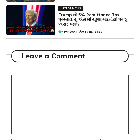
LATEST NEWS
Trump નો 5% Remittance Tax
પ્રસ્તાવ: યુ.એસ.માં રહેલા ભારતીયો પર શું
અસર પડશે?
V PANDYA
|
May 21, 2025
Leave a Comment
Comment