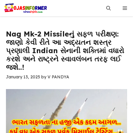
Skip
Me
to
content
Nag Mk-2 Missileનું સફળ પરીક્ષણ:
જાણો કેવી રીતે આ અદ્યતન શસ્ત્ર
પ્રણાલી Indian સેનાની શક્તિમાં વધારો
કરશે અને રાષ્ટ્રને સ્વાવલંબન તરફ લઈ
જશે..!
January 13, 2025
by
V PANDYA