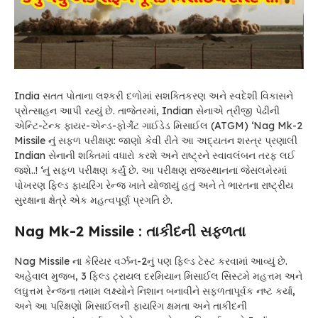
India સતત પોતાના લશ્કરી દળોમાં સશક્તિકરણ અને સ્વદેશી વિકાસને
પ્રોત્સાહન આપી રહ્યું છે. તાજેતરમાં, Indian સેનાએ ત્રીજી પેઢીની
એન્ટિ-ટેન્ક ફાયર-એન્ડ-ફોર્ગેટ ગાઈડેડ મિસાઈલ (ATGM) ‘Nag Mk-2
Missile નું સફળ પરીક્ષણ: જાણો કેવી રીતે આ અદ્યતન શસ્ત્ર પ્રણાલી
Indian સેનાની શક્તિમાં વધારો કરશે અને રાષ્ટ્રને સ્વાવલંબન તરફ લઈ
જશે..! ‘નું સફળ પરીક્ષણ કર્યું છે. આ પરીક્ષણ રાજસ્થાનના જેસલમેરમાં
પોખરણ ફિલ્ડ ફાયરિંગ રેન્જ ખાતે યોજાયું હતું અને તે ભારતના રાષ્ટ્રીય
સુરક્ષાના ક્ષેત્રે એક મહત્વપૂર્ણ પ્રગતિ છે.
Nag Mk-2 Missile : તાકીદની સફળતા
Nag Missile ના કેરિયર વર્ઝન-2નું પણ ફિલ્ડ ટેસ્ટ કરવામાં આવ્યું છે.
અહેવાલ મુજબ, 3 ફિલ્ડ ટ્રાયલ દરમિયાન મિસાઈલ સિસ્ટમે મહત્તમ અને
લઘુત્તમ રેન્જના તમામ લક્ષ્યોને નિશાન બનાવીને સફળતાપૂર્વક નષ્ટ કર્યા,
અને આ પરિક્ષણો મિસાઈલની ફાયરિંગ ક્ષમતા અને તાકીદની