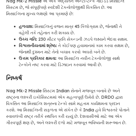
Nag Mk-2 Missile એ એક અદ્યતન એન્ટી-ટેન્ક ગાઈડેડ મિસાઈલ
સિસ્ટમ છે, જે સંપૂર્ણપણે સ્વદેશી ટેકનોલોજીથી વિકસિત છે. આ
મિસાઈલના મુખ્ય લક્ષણો આ પ્રમાણે છે:
હળવાશ:
મિસાઈલનું વજન માત્ર 45 કિલોગ્રામ છે, જેનાથી તે
વહેલી તકે તહેનાત કરી શકાય છે.
ઉચ્ચ ગતિ:
230 મીટર પ્રતિ સેકન્ડની ઝડપે લક્ષ્યને ભેદવા સક્ષમ.
વિશ્વસનીયતામાં શ્રેષ્ઠ:
તે કોઈપણ હવામાનમાં કામ કરવા સક્ષમ છે,
જેનાથી દુશ્મન માટે તેનો બચાવ કરવો અઘરો બને છે.
ઉત્તમ પ્રતિકાર ક્ષમતા:
આ મિસાઈલ નવીન ટેકનોલોજી સાથે
ટેન્કોને નષ્ટ કરવા માટે ડિઝાઇન કરવામાં આવી છે.
નિષ્કર્ષ
Nag Mk-2 Missile સિસ્ટમ Indian સેનાને મજબૂત બનાવે છે અને
રાષ્ટ્રના લશ્કરી ઇકોસિસ્ટમમાં એક મહત્વપૂર્ણ ઉમેરો છે. DRDO દ્વારા
વિકસિત આ મિસાઈલ શત્રુના ટેન્કો સામે મહત્તમ કાર્યક્ષમતા પ્રદાન
કરશે. આ મિસાઈલની સફળતા એ સંકેત છે કે India હવે વિશ્વસ્તરે પોતાને
સ્વાવલંબી રાષ્ટ્ર તરીકે સ્થપિત કરી રહ્યું છે. દેશવાસીઓ માટે આ એક
ગૌરવપૂર્ણ ક્ષણ છે, અને લશ્કરી દળો માટે મજબૂત ભવિષ્યની શરૂઆત છે.