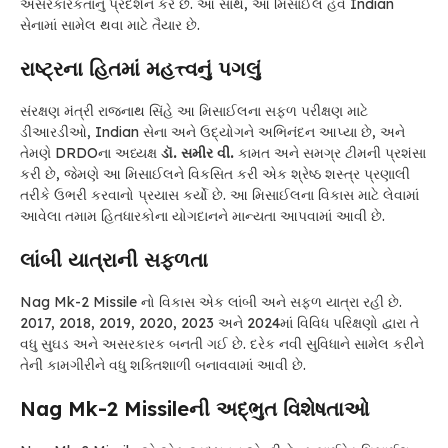
અસરકારકતાનું પ્રદર્શન કરે છે. આ સાથે, આ મિસાઈલ હવે Indian
સેનામાં સામેલ થવા માટે તૈયાર છે.
રાષ્ટ્રના હિતમાં મહત્ત્વનું પગલું
સંરક્ષણ મંત્રી રાજનાથ સિંહે આ મિસાઈલના સફળ પરીક્ષણ માટે
ડીઆરડીઓ, Indian સેના અને ઉદ્યોગને અભિનંદન આપ્યા છે, અને
તેમણે DRDOના અધ્યક્ષ
ડૉ. સમીર વી.
કામત અને સમગ્ર ટીમની પ્રશંસા
કરી છે, જેમણે આ મિસાઈલને વિકસિત કરી એક શ્રેષ્ઠ શસ્ત્ર પ્રણાલી
તરીકે ઉભરી કરવાનો પ્રયાસ કર્યો છે. આ મિસાઈલના વિકાસ માટે લેવામાં
આવેલા તમામ હિતધારકોના યોગદાનને માન્યતા આપવામાં આવી છે.
લાંબી યાત્રાની સફળતા
Nag Mk-2 Missile નો વિકાસ એક લાંબી અને સફળ યાત્રા રહી છે.
2017, 2018, 2019, 2020, 2023 અને 2024માં વિવિધ પરિક્ષણો દ્વારા તે
વધુ સુઘડ અને અસરકારક બનતી ગઈ છે. દરેક નવી સુવિધાને સામેલ કરીને
તેની કામગીરીને વધુ શક્તિશાળી બનાવવામાં આવી છે.
Nag Mk-2 Missileની અદ્ભુત વિશેષતાઓ