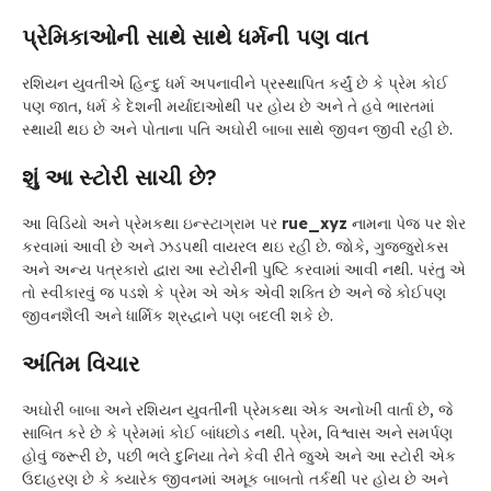
પ્રેમિકાઓની સાથે સાથે ધર્મની પણ વાત
રશિયન યુવતીએ હિન્દુ ધર્મ અપનાવીને પ્રસ્થાપિત કર્યું છે કે પ્રેમ કોઈ
પણ જાત, ધર્મ કે દેશની મર્યાદાઓથી પર હોય છે અને તે હવે ભારતમાં
સ્થાયી થઇ છે અને પોતાના પતિ અઘોરી બાબા સાથે જીવન જીવી રહી છે.
શું આ સ્ટોરી સાચી છે?
આ વિડિયો અને પ્રેમકથા ઇન્સ્ટાગ્રામ પર
rue_xyz
નામના પેજ પર શેર
કરવામાં આવી છે અને ઝડપથી વાયરલ થઇ રહી છે. જોકે, ગુજ્જુરોકસ
અને અન્ય પત્રકારો દ્વારા આ સ્ટોરીની પુષ્ટિ કરવામાં આવી નથી. પરંતુ એ
તો સ્વીકારવું જ પડશે કે પ્રેમ એ એક એવી શક્તિ છે અને જે કોઈપણ
જીવનશૈલી અને ધાર્મિક શ્રદ્ધાને પણ બદલી શકે છે.
અંતિમ વિચાર
અઘોરી બાબા અને રશિયન યુવતીની પ્રેમકથા એક અનોખી વાર્તા છે, જે
સાબિત કરે છે કે પ્રેમમાં કોઈ બાંધછોડ નથી. પ્રેમ, વિશ્વાસ અને સમર્પણ
હોવું જરૂરી છે, પછી ભલે દુનિયા તેને કેવી રીતે જુએ અને આ સ્ટોરી એક
ઉદાહરણ છે કે ક્યારેક જીવનમાં અમૂક બાબતો તર્કથી પર હોય છે અને