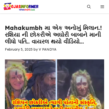
Skip
Me
to
content
Mahakumbh મા એક અનોખું મિલાન.!
રશિયા ની છોકરીએ અઘોરી બાબાને માની
લીધો પતિ.. વાયરલ થયો વીડિયો…
February 5, 2025
by
V PANDYA