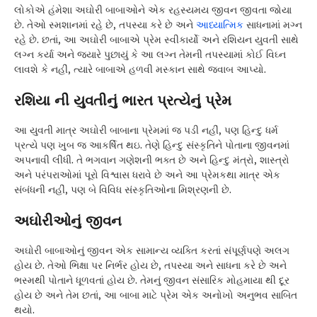
લોકોએ હંમેશા અઘોરી બાબાઓને એક રહસ્યમય જીવન જીવતા જોયા
છે. તેઓ સ્મશાનમાં રહે છે, તપસ્યા કરે છે અને
આધ્યાત્મિક
સાધનામાં મગ્ન
રહે છે. છતાં, આ અઘોરી બાબાએ પ્રેમ સ્વીકાર્યો અને રશિયન યુવતી સાથે
લગ્ન કર્યા અને જ્યારે પુછાયું કે આ લગ્ન તેમની તપસ્યામાં કોઈ વિઘ્ન
લાવશે કે નહીં, ત્યારે બાબાએ હળવી મસ્કાન સાથે જવાબ આપ્યો.
રશિયા ની યુવતીનું ભારત પ્રત્યેનું પ્રેમ
આ યુવતી માત્ર અઘોરી બાબાના પ્રેમમાં જ પડી નહીં, પણ હિન્દુ ધર્મ
પ્રત્યે પણ ખુબ જ આકર્ષિત થઇ. તેણે હિન્દુ સંસ્કૃતિને પોતાના જીવનમાં
અપનાવી લીધી. તે ભગવાન ગણેશની ભક્ત છે અને હિન્દુ મંત્રો, શાસ્ત્રો
અને પરંપરાઓમાં પૂરો વિશ્વાસ ધરાવે છે અને આ પ્રેમકથા માત્ર એક
સંબંધની નહીં, પણ બે વિવિધ સંસ્કૃતિઓના મિશ્રણની છે.
અઘોરીઓનું જીવન
અઘોરી બાબાઓનું જીવન એક સામાન્ય વ્યક્તિ કરતાં સંપૂર્ણપણે અલગ
હોય છે. તેઓ ભિક્ષા પર નિર્ભર હોય છે, તપસ્યા અને સાધના કરે છે અને
ભસ્મથી પોતાને ધૂળવતાં હોય છે. તેમનું જીવન સંસારિક મોહમાયા થી દૂર
હોય છે અને તેમ છતાં, આ બાબા માટે પ્રેમ એક અનોખો અનુભવ સાબિત
થયો.