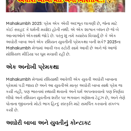
Mahakumbh 2025: પ્રેમ એક એવી અદભૂત લાગણી છે, જેના માટે
કોઈ સરહદ કે ધર્મની મર્યાદા હોતી નથી. એ એક શાશ્વત બંધન છે જે બે
આત્માઓને એકસાથે જોડે છે. પરંતુ શું તમે ક્યારેય વિચાર્યું છે કે એક
અઘોરી બાબા અને એક રશિયન યુવતીની પ્રેમકથા બની શકે? 2025ના
Mahakumbh મેળામાં આવી લવ સ્ટોરી સામે આવી છે અને જે આજે
સોશિયલ મીડિયા પર ધૂમ મચાવી રહી છે.
એક અનોખી પ્રેમકથા
Mahakumbh મેળામાં રશિયાથી આવેલી એક યુવતી અઘોરી બાબાના
પ્રેમમાં પડી જાય છે અને આ યુવતીએ માત્ર અઘોરી બાબા સાથે પ્રેમ જ
કર્યો નહીં, પણ ભારતમાં સ્થાયી થવાનો અને ધર્મ અપનાવવાનો પણ નિર્ણય
લીધો અને રશિયન યુવતીના શરીર પર ભગવાન ગણેશના ટેટૂઝ છે, અને તેણે
પોતાના જીવનનો મોટો ભાગ હિન્દુ સંસ્કૃતિ માટે સમર્પિત કરવાનો સંકલ્પ
કર્યો છે.
અઘોરી બાબા અને યુવતીનું કોન્ટાક્ટ