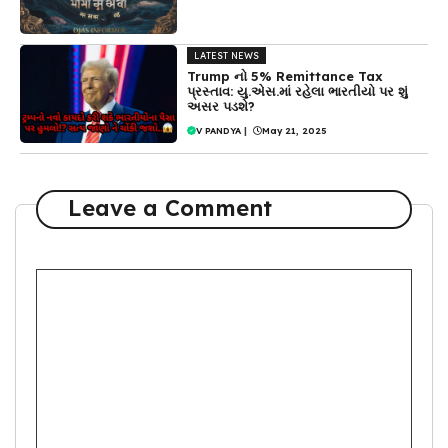
LATEST NEWS
Trump નો 5% Remittance Tax
પ્રસ્તાવ: યુ.એસ.માં રહેલા ભારતીયો પર શું
અસર પડશે?
V PANDYA
|
May 21, 2025
Leave a Comment
Comment