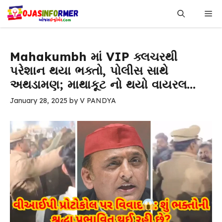
Skip
Me
to
content
Mahakumbh માં VIP ક્લચરથી
પરેશાન થયા ભક્તો, પોલીસ સાથે
અથડામણ; માથાકૂટ નો થયો વાયરલ…
January 28, 2025
by
V PANDYA