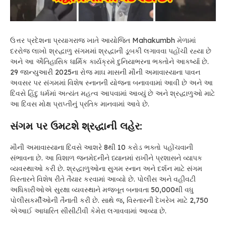
ઉત્તર પ્રદેશના પ્રયાગરાજ ખાતે આયોજિત Mahakumbh મેળામાં
દરરોજ લાખો શ્રદ્ધાળુ સંગમમાં શ્રદ્ધાની ડૂબકી લગાવવા પહોંચી રહ્યા છે
અને આ ઐતિહાસિક ધાર્મિક કાર્યક્રમે દુનિયાભરના ભક્તોને આકર્ષ્યા છે.
29 જાન્યુઆરી 2025ના રોજ માઘ માસની મૌની અમાવાસ્યાના પાવન
અવસર પર સંગમમાં વિશેષ સ્નાનની યોજના બનાવવામાં આવી છે અને આ
દિવસે હિંદુ ધર્મમાં અત્યંત મહત્વ આપવામાં આવ્યું છે અને શ્રદ્ધાળુઓ માટે
આ દિવસ મોક્ષ પ્રાપ્તીનું પ્રતિક માનવામાં આવે છે.
સંગમ પર ઉમટશે શ્રદ્ધાની લહેર:
મૌની અમાવાસ્યાના દિવસે આશરે 8થી 10 કરોડ ભક્તો પહોંચવાની
સંભાવના છે. આ વિશાળ જનમેદનીને ધ્યાનમાં રાખીને પ્રશાસને વ્યાપક
વ્યવસ્થાઓ કરી છે. શ્રદ્ધાળુઓના સુગમ સ્નાન અને દર્શન માટે સંગમ
વિસ્તારને વિશેષ રીતે તૈયાર કરવામાં આવ્યો છે. પોલીસ અને વહીવટી
અધિકારીઓએ સુરક્ષા વ્યવસ્થાને મજબૂત બનાવતા 50,000થી વધુ
પોલીસકર્મીઓની તૈનાતી કરી છે. સાથે જ, વિસ્તારની દેખરેખ માટે 2,750
એઆઈ આધારિત સીસીટીવી કેમેરા લગાવવામાં આવ્યા છે.