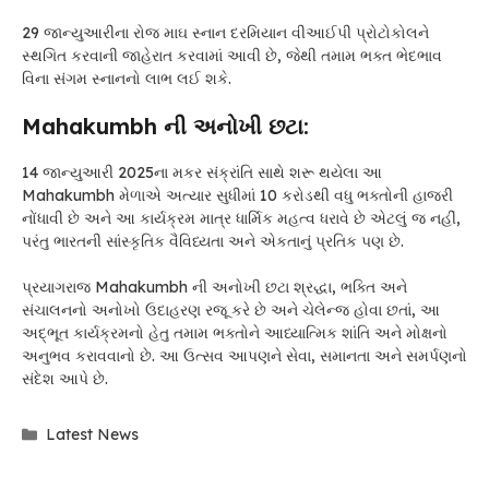
29 જાન્યુઆરીના રોજ માઘ સ્નાન દરમિયાન વીઆઈપી પ્રોટોકોલને
સ્થગિત કરવાની જાહેરાત કરવામાં આવી છે, જેથી તમામ ભક્ત ભેદભાવ
વિના સંગમ સ્નાનનો લાભ લઈ શકે.
Mahakumbh ની અનોખી છટા:
14 જાન્યુઆરી 2025ના મકર સંક્રાંતિ સાથે શરૂ થયેલા આ
Mahakumbh મેળાએ અત્યાર સુધીમાં 10 કરોડથી વધુ ભક્તોની હાજરી
નોંધાવી છે અને આ કાર્યક્રમ માત્ર ધાર્મિક મહત્વ ધરાવે છે એટલું જ નહીં,
પરંતુ ભારતની સાંસ્કૃતિક વૈવિધ્યતા અને એકતાનું પ્રતિક પણ છે.
પ્રયાગરાજ Mahakumbh ની અનોખી છટા શ્રદ્ધા, ભક્તિ અને
સંચાલનનો અનોખો ઉદાહરણ રજૂ કરે છે અને ચેલેન્જ હોવા છતાં, આ
અદ્ભૂત કાર્યક્રમનો હેતુ તમામ ભક્તોને આધ્યાત્મિક શાંતિ અને મોક્ષનો
અનુભવ કરાવવાનો છે. આ ઉત્સવ આપણને સેવા, સમાનતા અને સમર્પણનો
સંદેશ આપે છે.
Categories
Latest News