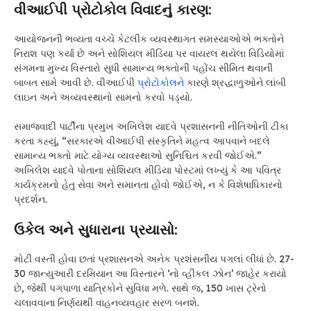
વીઆઈપી પ્રોટોકોલ વિવાદનું કારણ:
આયોજનની ભવ્યતા વચ્ચે કેટલીક વ્યવસ્થાગત સમસ્યાઓએ ભક્તોને
નિરાશ પણ કર્યા છે અને સોશિયલ મીડિયા પર વાયરલ થયેલા વિડિયોમાં
સંગમના મુખ્ય વિસ્તારો સુધી સામાન્ય ભક્તોની પહોંચ સીમિત થવાની
બાબત સામે આવી છે. વીઆઈપી
પ્રોટોકોલને
કારણે શ્રદ્ધાળુઓને લાંબી
લાઇન અને અવ્યવસ્થાનો સામનો કરવો પડ્યો.
સમાજવાદી પાર્ટીના પ્રમુખ અખિલેશ યાદવે પ્રશાસનની નીતિઓની ટીકા
કરતા કહ્યું, “સરકારએ વીઆઈપી સંસ્કૃતિને મહત્વ આપવાને બદલે
સામાન્ય ભક્તો માટે યોગ્ય વ્યવસ્થાઓ સુનિશ્ચિત કરવી જોઈએ.”
અખિલેશ યાદવે પોતાના સોશિયલ મીડિયા પોસ્ટમાં લખ્યું કે આ પવિત્ર
કાર્યક્રમનો હેતુ સેવા અને સમાનતા હોવો જોઈએ, ન કે વિશેષાધિકારનો
પ્રદર્શન.
ઉકેલ અને સુધારાના પ્રયાસો:
મોટી વસ્તી હોવા છતાં પ્રશાસનએ અનેક પ્રશંસનીય પગલાં લીધાં છે. 27-
30 જાન્યુઆરી દરમિયાન આ વિસ્તારને ‘નો વ્હીકલ ઝોન’ જાહેર કરાયો
છે, જેથી પગપાળા યાત્રિકોને સુવિધા મળે. સાથે જ, 150 ખાસ ટ્રેનો
ચલાવવાના નિર્ણયથી વાહનવ્યવહાર સરળ બનશે.