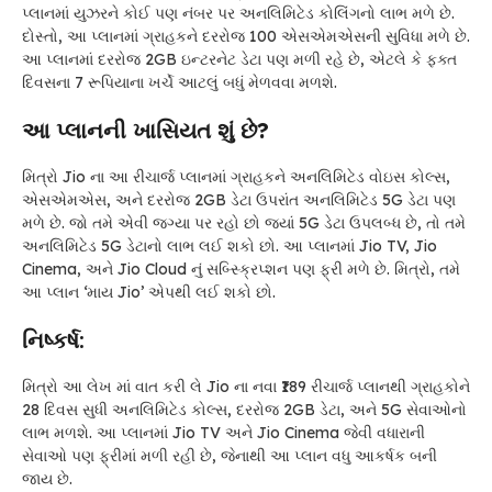
પ્લાનમાં યુઝરને કોઈ પણ નંબર પર અનલિમિટેડ કોલિંગનો લાભ મળે છે.
દોસ્તો, આ પ્લાનમાં ગ્રાહકને દરરોજ 100 એસએમએસની સુવિધા મળે છે.
આ પ્લાનમાં દરરોજ 2GB ઇન્ટરનેટ ડેટા પણ મળી રહે છે, એટલે કે ફક્ત
દિવસના 7 રૂપિયાના ખર્ચે આટલું બધું મેળવવા મળશે.
આ પ્લાનની ખાસિયત શું છે?
મિત્રો Jio ના આ રીચાર્જ પ્લાનમાં ગ્રાહકને અનલિમિટેડ વોઇસ કોલ્સ,
એસએમએસ, અને દરરોજ 2GB ડેટા ઉપરાંત અનલિમિટેડ 5G ડેટા પણ
મળે છે. જો તમે એવી જગ્યા પર રહો છો જ્યાં 5G ડેટા ઉપલબ્ધ છે, તો તમે
અનલિમિટેડ 5G ડેટાનો લાભ લઈ શકો છો. આ પ્લાનમાં Jio TV, Jio
Cinema, અને Jio Cloud નું સબ્સ્ક્રિપ્શન પણ ફ્રી મળે છે. મિત્રો, તમે
આ પ્લાન ‘માય Jio’ એપથી લઈ શકો છો.
નિષ્કર્ષ:
મિત્રો આ લેખ માં વાત કરી લે Jio ના નવા ₹189 રીચાર્જ પ્લાનથી ગ્રાહકોને
28 દિવસ સુધી અનલિમિટેડ કોલ્સ, દરરોજ 2GB ડેટા, અને 5G સેવાઓનો
લાભ મળશે. આ પ્લાનમાં Jio TV અને Jio Cinema જેવી વધારાની
સેવાઓ પણ ફ્રીમાં મળી રહી છે, જેનાથી આ પ્લાન વધુ આકર્ષક બની
જાય છે.