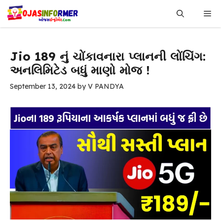
Skip
Me
to
content
Jio 189 નું ચોંકાવનારા પ્લાનની લોંચિંગ:
અનલિમિટેડ બધું માણો મોજ !
September 13, 2024
by
V PANDYA