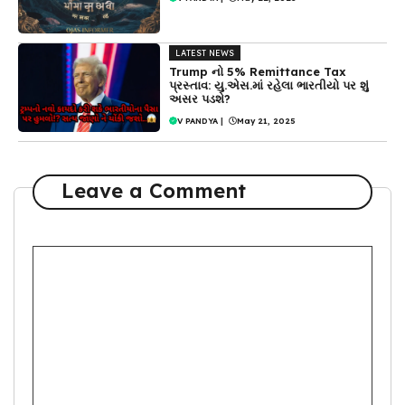
LATEST NEWS
Trump નો 5% Remittance Tax
પ્રસ્તાવ: યુ.એસ.માં રહેલા ભારતીયો પર શું
અસર પડશે?
V PANDYA
|
May 21, 2025
Leave a Comment
Comment