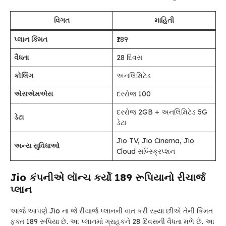
વિગત
માહિતી
પ્લાન કિંમત
₹189
વૈધતા
28 દિવસ
કોલિંગ
અનલિમિટેડ
એસએમએસ
દરરોજ 100
દરરોજ 2GB + અનલિમિટેડ 5G
ડેટા
ડેટા
Jio TV, Jio Cinema, Jio
અન્ય સુવિધાઓ
Cloud સબ્સ્ક્રિપ્શન
Jio કંપનીએ લૉન્ચ કર્યો 189 રૂપિયાનો રીચાર્જ
પ્લાન
આજે આપણે Jio ના જે રીચાર્જ પ્લાનની વાત કરી રહ્યા છીએ તેની કિંમત
ફક્ત 189 રૂપિયા છે. આ પ્લાનમાં ગ્રાહકને 28 દિવસની વૈધતા મળે છે. આ