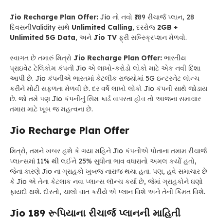
Jio Recharge Plan Offer:
Jio નો નવો ₹189 રીચાર્જ પ્લાન, 28
દિવસનીValidity સાથે
Unlimited Calling
, દરરોજ
2GB +
Unlimited 5G Data
, અને
Jio TV
ફ્રી સબ્સ્ક્રિપ્શન મેળવો.
સ્વાગત છે તમારું મિત્રો
Jio Recharge Plan Offer:
ભારતીય
પ્રાઇવેટ ટેલિકોમ કંપની Jio એ લાખો-કરોડો લોકો માટે એક નવી દિશા
આપી છે. Jio કંપનીએ ભારતમાં કેટલીક રાજ્યોમાં 5G ઇન્ટરનેટ લૉન્ચ
કરીને મોટી સફળતા મેળવી છે. દર વર્ષે લાખો લોકો Jio કંપની સાથે જોડાય
છે. જો તમે પણ Jio કંપનીનું સિમ કાર્ડ વાપરતા હોવ તો આજના સમાચાર
તમારા માટે ખૂબ જ મહત્વના છે.
Jio Recharge Plan Offer
મિત્રો, તમને ખબર હશે કે ગયા મહિને Jio કંપનીએ પોતાના તમામ રીચાર્જ
પ્લાન્સમાં 11% થી લઈને 25% સુધીના ભાવ વધારાનો અમલ કર્યો હતો,
જેના કારણે Jio ના ગ્રાહકો ખુબજ નારાજ થયા હતા. પણ, હવે સમાચાર છે
કે Jio એ તેના કેટલાક નવા પ્લાન્સ લૉન્ચ કર્યા છે, જેમાં ગ્રાહકોને ઘણો
ફાયદો થશે. દોસ્તો, ચાલો વાત કરીયે એ પ્લાન વિશે અને તેની કિંમત વિશે.
Jio 189 રૂપિયાના રીચાર્જ પ્લાનની માહિતી