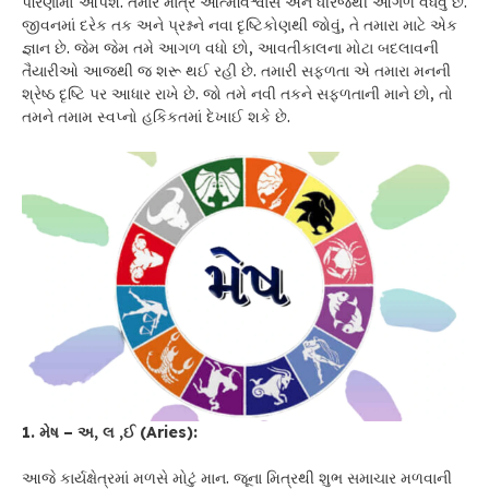
પરિણામો આપશે. તમારે માત્ર આત્મવિશ્વાસ અને ધીરજથી આગળ વધવું છે.
જીવનમાં દરેક તક અને પ્રશ્નને નવા દૃષ્ટિકોણથી જોવું, તે તમારા માટે એક
જ્ઞાન છે. જેમ જેમ તમે આગળ વધો છો, આવતીકાલના મોટા બદલાવની
તૈયારીઓ આજથી જ શરૂ થઈ રહી છે. તમારી સફળતા એ તમારા મનની
શ્રેષ્ઠ દૃષ્ટિ પર આધાર રાખે છે. જો તમે નવી તકને સફળતાની માને છો, તો
તમને તમામ સ્વપ્નો હકિકતમાં દેખાઈ શકે છે.
1. મેષ – અ, લ ,ઈ (Aries):
આજે કાર્યક્ષેત્રમાં મળસે મોટું માન. જૂના મિત્રથી શુભ સમાચાર મળવાની