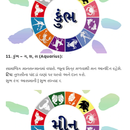
11. કુંભ – ગ, શ, સ (Aquarius):
સામાજિક માનસન્માનમાં વધારો. જૂના મિત્ર મળવાથી મન આનંદિત રહેશે.
ટિપ:
તુલસીના પાંદડાં ચણાં પર ધરવો અને દાન કરો.
શુભ રંગ: આસમાની | શુભ સંખ્યા: ૬