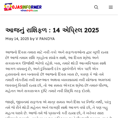
Skip
Me
to
content
આજનું રાશિફળ : 14 એપ્રિલ 2025
May 14, 2025
by
V PANDYA
આજનો દિવસ તમારા માટે નવી તકો અને સફળતાઓના દ્વાર ખૂલી રહ્યા
છે! આજે તમામ રાશિ ગ્રહોના સંયોગ સાથે, આ દિવસ શ્રેષ્ઠ અને
સકારાત્મક ઊર્જાથી ભરેલો રહેશે. બસ, તમારે થોડી આત્મવિશ્વાસ સાથે
આગળ વધવાનું છે, અને દુનિયાની દરેક મુશ્કેલીને એક પછી એક
હરાવવાનો મન બનાવવો છે! આજનો દિવસ ખાસ છે, કારણ કે જો તમે
તમારી નોકરીમાં નવી શરૂઆત અથવા વ્યવસાયમાં નવી યોજના અમલમાં
લાવવાનું વિચારી રહ્યા છો, તો આ સમય એકદમ શ્રેષ્ઠ છે! તમારું ધીરજ,
મહેનત અને સકારાત્મક દૃષ્ટિ તમારે નવી સિદ્ધિ તરફ દોરશે.
જાણો, જીવનમાં સફળતા એ માત્ર સમય અને દિશા પર નિર્ભર નથી, પરંતુ
તમે જે રીતે થોડી મહેનત અને લાગણી સાથે આગળ વધો છો, તે પણ બહુ
મહત્વ ધરાવે છે. આજે તમે જે પ્રયત્નો કરી રહ્યા છો, તે ખરેખર સારા