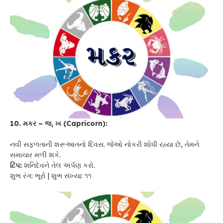
10. મકર – જ, ખ (Capricorn):
નવી સફળતાની શરૂઆતનો દિવસ. જેઓ નોકરી શોધી રહ્યા છે, તેમને
સમાચાર મળી શકે.
ટિપ:
શનિદેવને તેલ અર્પણ કરો.
શુભ રંગ: ભૂરો | શુભ સંખ્યા: ૧૧