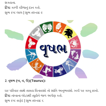
શક્યતા.
ટિપ:
કાળી ચીજનું દાન કરો.
શુભ રંગ: લાલ | શુભ સંખ્યા: ૯
2.
વૃષભ (બ, વ, ઉ)(Taurus):
ઘર પરિવાર સાથે સમય વિતાવશો તો શાંતિ અનુભવશો. ખર્ચ પર કાબૂ રાખો.
ટિપ:
તાંબાના લોટાથી સૂર્યને જળ અર્પણ કરો.
શુભ રંગ: સફેદ | શુભ સંખ્યા: ૬