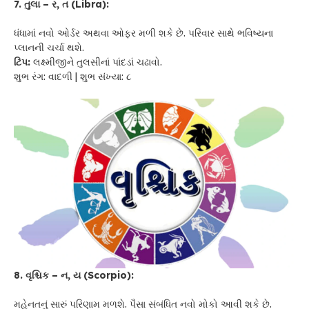
7. તુલા – ર, ત (Libra):
ધંધામાં નવો ઓર્ડર અથવા ઓફર મળી શકે છે. પરિવાર સાથે ભવિષ્યના
પ્લાનની ચર્ચા થશે.
ટિપ:
લક્ષ્મીજીને તુલસીનાં પાંદડાં ચઢાવો.
શુભ રંગ: વાદળી | શુભ સંખ્યા: ૮
8. વૃશ્ચિક – ન, ય (Scorpio):
મહેનતનું સારું પરિણામ મળશે. પૈસા સંબંધિત નવો મોકો આવી શકે છે.