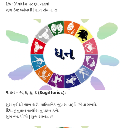
ટિપ:
શિવલિંગ પર દૂધ ચઢાવો.
શુભ રંગ: જાંબલી | શુભ સંખ્યા: ૩
9.ધન – ભ, ધ, ફ, ઢ (Sagittarius):
મુસાફરીથી લાભ થશે. પારિવારિક સુખમાં વૃદ્ધિ જોવા મળશે.
ટિપ:
હનુમાન ચાલીસાનું પઠન કરો.
શુભ રંગ: પીળો | શુભ સંખ્યા: ૪