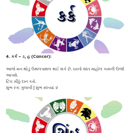
4. કર્ક – ડ, હ (Cancer):
આજે મન થોડું ઉથલપાથલ થઈ શકે છે. ઘરનો શાંત માહોલ કામની ઉર્જા
આપશે.
ટિપ: મીઠું દાન કરો.
શુભ રંગ: ગુલાબી | શુભ સંખ્યા: ૨