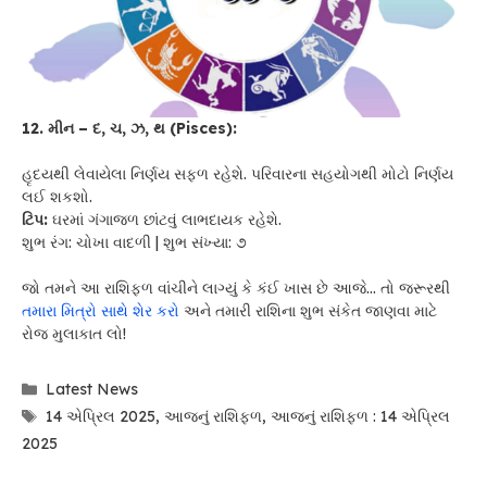
12. મીન – દ, ચ, ઝ, થ (Pisces):
હૃદયથી લેવાયેલા નિર્ણય સફળ રહેશે. પરિવારના સહયોગથી મોટો નિર્ણય
લઈ શકશો.
ટિપ:
ઘરમાં ગંગાજળ છાંટવું લાભદાયક રહેશે.
શુભ રંગ: ચોખા વાદળી | શુભ સંખ્યા: ૭
જો તમને આ રાશિફળ વાંચીને લાગ્યું કે કંઈ ખાસ છે આજે… તો જરૂરથી
તમારા મિત્રો સાથે શેર કરો
અને તમારી રાશિના શુભ સંકેત જાણવા માટે
રોજ મુલાકાત લો!
Categories
Latest News
Tags
14 એપ્રિલ 2025
,
આજનું રાશિફળ
,
આજનું રાશિફળ : 14 એપ્રિલ
2025