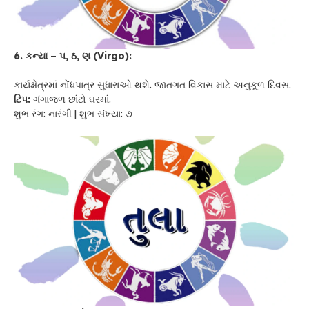
6. કન્યા – પ, ઠ, ણ (Virgo):
કાર્યક્ષેત્રમાં નોંધપાત્ર સુધારાઓ થશે. જાતગત વિકાસ માટે અનુકૂળ દિવસ.
ટિપ:
ગંગાજળ છાંટો ઘરમાં.
શુભ રંગ: નારંગી | શુભ સંખ્યા: ૭