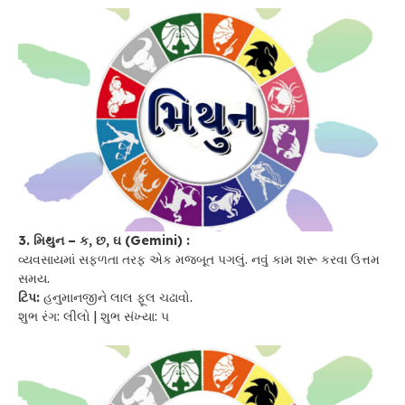
3. મિથુન – ક, છ, ઘ (Gemini) :
વ્યવસાયમાં સફળતા તરફ એક મજબૂત પગલું. નવું કામ શરૂ કરવા ઉત્તમ
સમય.
ટિપ:
હનુમાનજીને લાલ ફૂલ ચઢાવો.
શુભ રંગ: લીલો | શુભ સંખ્યા: ૫