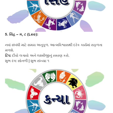
5. સિંહ – મ, ટ (Leo):
નવાં સંબંધી માટે સમય અનુકૂળ. આત્મવિશ્વાસથી દરેક કાર્યમાં સફળતા
મળશે.
ટિપ:
દીવો લગાવો અને લક્ષ્મીજીનું સ્મરણ કરો.
શુભ રંગ: સોનળી | શુભ સંખ્યા: ૧