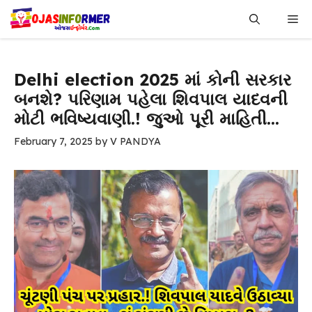
Skip
Me
to
content
Delhi election 2025 માં કોની સરકાર
બનશે? પરિણામ પહેલા શિવપાલ યાદવની
મોટી ભવિષ્યવાણી.! જુઓ પૂરી માહિતી…
February 7, 2025
by
V PANDYA