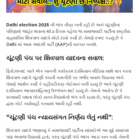
Delhi election 2025
ની જંગ તીવ્ર બની રહી છે અને ચૂંટણીના
પરિણામો જાહેર થવાના થોડા દિવસ પહેલા જ સમાજવાદી પાર્ટીના રાષ્ટ્રીય
મહાસચિવ શિવપાલ યાદવે મોટો દાવો કર્યો છે. તેમણે સ્પષ્ટ કહ્યું છે કે
Delhi માં આમ આદમી પાર્ટી (AAP)ની સરકાર બનશે.
ચૂંટણી પંચ પર શિવપાલ યાદવના સવાલ
:
ફિરોઝાબાદ ખાતે એક ખાનગી કાર્યક્રમ દરમિયાન મીડિયા સાથે વાત કરતા
શિવપાલ યાદવે ચૂંટણી પંચની કામગીરી પર ગંભીર સવાલ ઉઠાવ્યા અને
તેમણે આક્ષેપ કર્યો કે વહીવટીતંત્ર બેઈમાન બની રહ્યું છે અને ચૂંટણી
દરમિયાન આચારસંહિતાનું ઉલ્લંઘન થઈ રહ્યું છે. તેમનો આરોપ છે કે
સત્તાધારી પક્ષના લોકો સતત નિયમોનો ભંગ કરી રહ્યા છે, પરંતુ ચૂંટણી પંચ
દ્વારા કોઈ કાર્યવાહી કરવામાં આવી રહી નથી.
“ચૂંટણી પંચ ન્યાયસંગત નિર્ણય લેતું નથી”
:
શિવપાલ યાદવે જણાવ્યું કે સમાજવાદી પાર્ટીના સાંસદોએ આ મુદ્દે સંસદમાં
પણ અવાજ ઉઠાવ્યો હતો, પરંતુ ચૂંટણી પંચે આંખ આડા કાન કર્યા. તેમની