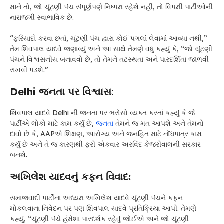
માને તો, જો ચૂંટણી પંચ સંપૂર્ણપણે નિષ્પક્ષ રહેશે નહીં, તો વિપક્ષી પાર્ટીઓની
નારાજગી સ્વાભાવિક છે.
“ફરિયાદો કરવા છતાં, ચૂંટણી પંચ દ્વારા કોઈ પગલાં લેવામાં આવ્યા નથી,”
તેમ શિવપાલ યાદવે જણાવ્યું અને આ સાથે તેમણે વધુ કહ્યું કે, “જો ચૂંટણી
પંચને વિશ્વસનીય બનાવવો છે, તો તેમને તટસ્થતા અને પારદર્શિતા જાળવી
રાખવી પડશે.”
Delhi જનતા પર વિશ્વાસ
:
શિવપાલ યાદવે Delhi ની જનતા પર ભરોસો વ્યક્ત કરતાં કહ્યું કે જે
પાર્ટીએ લોકો માટે કામ કર્યું છે,
જનતા
તેમને જ મત આપશે અને તેમનો
દાવો છે કે, AAPએ શિક્ષણ, આરોગ્ય અને જનહિત માટે નોંધપાત્ર કામ
કર્યું છે અને તે જ કારણથી ફરી એકવાર અરવિંદ કેજરીવાલની સરકાર
બનશે.
અખિલેશ યાદવનું કફન વિવાદ:
સમાજવાદી પાર્ટીના અધ્યક્ષ અખિલેશ યાદવે ચૂંટણી પંચને કફન
મોકલવાના નિવેદન પર પણ શિવપાલ યાદવે પ્રતિક્રિયા આપી. તેમણે
કહ્યું, “ચૂંટણી પંચે હંમેશા પારદર્શક રહેવું જોઈએ અને જો ચૂંટણી