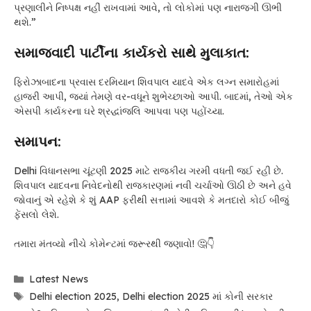
પ્રણાલીને નિષ્પક્ષ નહીં રાખવામાં આવે, તો લોકોમાં પણ નારાજગી ઊભી
થશે.”
સમાજવાદી પાર્ટીના કાર્યકરો સાથે મુલાકાત
:
ફિરોઝાબાદના પ્રવાસ દરમિયાન શિવપાલ યાદવે એક લગ્ન સમારોહમાં
હાજરી આપી, જ્યાં તેમણે વર-વધૂને શુભેચ્છાઓ આપી. બાદમાં, તેઓ એક
એસપી કાર્યકરના ઘરે શ્રદ્ધાંજલિ આપવા પણ પહોંચ્યા.
સમાપન
:
Delhi વિધાનસભા ચૂંટણી 2025 માટે રાજકીય ગરમી વધતી જઈ રહી છે.
શિવપાલ યાદવના નિવેદનોથી રાજકારણમાં નવી ચર્ચાઓ ઊઠી છે અને હવે
જોવાનું એ રહેશે કે શું AAP ફરીથી સત્તામાં આવશે કે મતદારો કોઈ બીજું
ફેંસલો લેશે.
તમારા મંતવ્યો નીચે કોમેન્ટમાં જરૂરથી જણાવો! 🤔👇
Categories
Latest News
Tags
Delhi election 2025
,
Delhi election 2025 માં કોની સરકાર