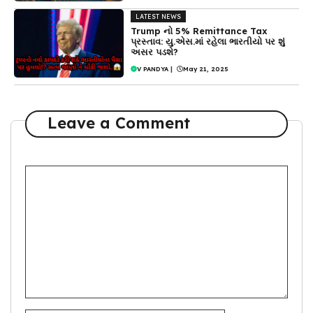
LATEST NEWS
Trump નો 5% Remittance Tax
પ્રસ્તાવ: યુ.એસ.માં રહેલા ભારતીયો પર શું
અસર પડશે?
V PANDYA
|
May 21, 2025
Leave a Comment
Comment