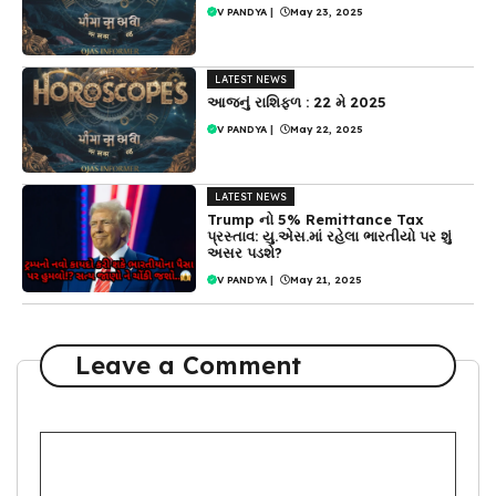
V PANDYA
|
May 23, 2025
LATEST NEWS
આજનું રાશિફળ : 22 મે 2025
V PANDYA
|
May 22, 2025
LATEST NEWS
Trump નો 5% Remittance Tax
પ્રસ્તાવ: યુ.એસ.માં રહેલા ભારતીયો પર શું
અસર પડશે?
V PANDYA
|
May 21, 2025
Leave a Comment
Comment