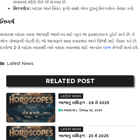
સવારમાં મીઠી રીતે પી શકાય છે.
મિલ્કશેક:
બદામ અને મિક્ષ્ડ ફળો સાથે એક દૂધનું મિલ્કશેક તૈયાર કરો.
નિષ્કર્ષ
સવારમાં બદામ ખાવા આપણી આરોગ્ય માટે ખૂબ જ ફાયદાકારક હોઈ શકે છે. તે
એક પોષણની બેટરી છે, જે આપણને સારા સ્વાસ્થ્ય અને ઊર્જા માટે તૈયાર કરે છે.
દરરોજ 2-3 બદામ ખાવાથી તમે તમારા સ્વાસ્થ્ય માટે અત્યંત
લાભ
મેળવી શકો છો.
Categories
Latest News
RELATED POST
LATEST NEWS
આજનું રાશિફળ : 24 મે 2025
V PANDYA
|
May 24, 2025
LATEST NEWS
આજનું રાશિફળ : 23 મે 2025