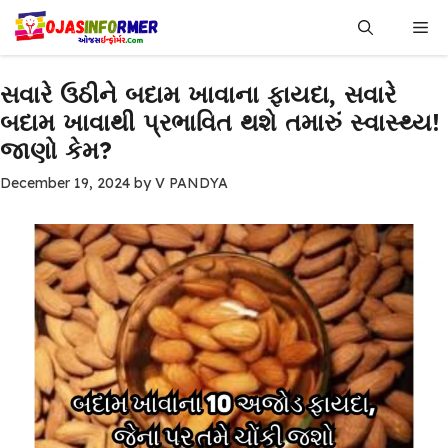
Skip
Me
to
content
સવારે ઉઠીને બદામ ખાવાના ફાયદા, સવારે
બદામ ખાવાથી પ્રભાવિત થશે તમારું સ્વાસ્થ્ય!
જાણો કેમ?
December 19, 2024
by
V PANDYA