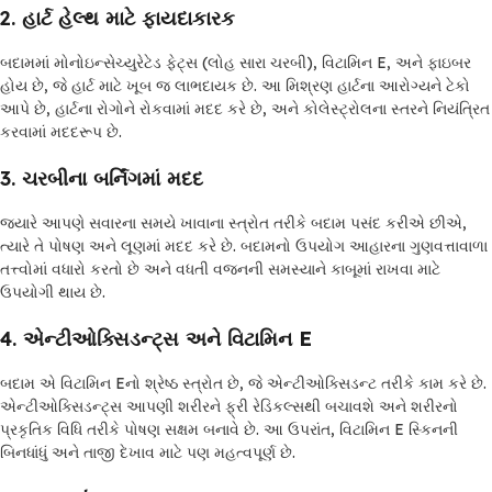
2.
હાર્ટ હેલ્થ માટે ફાયદાકારક
બદામમાં મોનોઇન્સેચ્યુરેટેડ ફેટ્સ (લોહ સારા ચરબી), વિટામિન E, અને ફાઇબર
હોય છે, જે હાર્ટ માટે ખૂબ જ લાભદાયક છે. આ મિશ્રણ હાર્ટના આરોગ્યને ટેકો
આપે છે, હાર્ટના રોગોને રોકવામાં મદદ કરે છે, અને કોલેસ્ટ્રોલના સ્તરને નિયંત્રિત
કરવામાં મદદરૂપ છે.
3.
ચરબીના બર્નિંગમાં મદદ
જ્યારે આપણે સવારના સમયે ખાવાના સ્ત્રોત તરીકે બદામ પસંદ કરીએ છીએ,
ત્યારે તે પોષણ અને લૂણમાં મદદ કરે છે. બદામનો ઉપયોગ આહારના ગુણવત્તાવાળા
તત્ત્વોમાં વધારો કરતો છે અને વધતી વજનની સમસ્યાને કાબૂમાં રાખવા માટે
ઉપયોગી થાય છે.
4.
એન્ટીઓક્સિડન્ટ્સ અને વિટામિન E
બદામ એ વિટામિન Eનો શ્રેષ્ઠ સ્ત્રોત છે, જે એન્ટીઓક્સિડન્ટ તરીકે કામ કરે છે.
એન્ટીઓક્સિડન્ટ્સ આપણી શરીરને ફ્રી રેડિકલ્સથી બચાવશે અને શરીરનો
પ્રકૃતિક વિધિ તરીકે પોષણ સક્ષમ બનાવે છે. આ ઉપરાંત, વિટામિન E સ્કિનની
બિનધાંધું અને તાજી દેખાવ માટે પણ મહત્વપૂર્ણ છે.