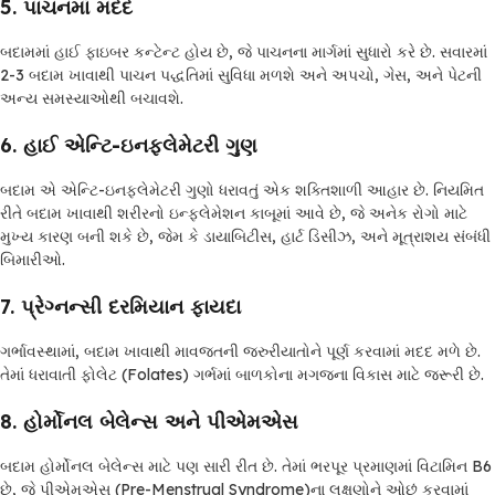
5.
પાચનમાં મદદ
બદામમાં હાઈ ફાઇબર કન્ટેન્ટ હોય છે, જે પાચનના માર્ગમાં સુધારો કરે છે. સવારમાં
2-3 બદામ ખાવાથી પાચન પદ્ધતિમાં સુવિધા મળશે અને અપચો, ગેસ, અને પેટની
અન્ય સમસ્યાઓથી બચાવશે.
6.
હાઈ એન્ટિ-ઇનફ્લેમેટરી ગુણ
બદામ એ એન્ટિ-ઇનફ્લેમેટરી ગુણો ધરાવતું એક શક્તિશાળી આહાર છે. નિયમિત
રીતે બદામ ખાવાથી શરીરનો ઇન્ફ્લેમેશન કાબૂમાં આવે છે, જે અનેક રોગો માટે
મુખ્ય કારણ બની શકે છે, જેમ કે ડાયાબિટીસ, હાર્ટ ડિસીઝ, અને મૂત્રાશય સંબંધી
બિમારીઓ.
7.
પ્રેગ્નન્સી દરમિયાન ફાયદા
ગર્ભાવસ્થામાં, બદામ ખાવાથી માવજતની જરુરીયાતોને પૂર્ણ કરવામાં મદદ મળે છે.
તેમાં ધરાવાતી ફોલેટ (Folates) ગર્ભમાં બાળકોના મગજના વિકાસ માટે જરૂરી છે.
8.
હોર્મોનલ બેલેન્સ અને પીએમએસ
બદામ હોર્મોનલ બેલેન્સ માટે પણ સારી રીત છે. તેમાં ભરપૂર પ્રમાણમાં વિટામિન B6
છે, જે પીએમએસ (Pre-Menstrual Syndrome)ના લક્ષણોને ઓછું કરવામાં