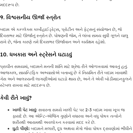
મદદરૂપ છે.
9.
વિશ્વસનીય ઊર્જા સ્ત્રોત
બદામ એ કમ્પ્લેક્સ કાર્બોહાઈડ્રેટ્સ, પ્રોટીન અને ફેટ્સનું સંયોજન છે, જે
દિવસભર માટે ઊર્જાનું સ્ત્રોત છે. પોષણની જેમ, તે લાંબા સમય સુધી ગૂળને ચાલુ
રાખે છે, જેના કારણે તમે દિવસભર ઊર્જાવાન અને કાર્યક્ષમ રહેશો.
10.
ધબકારા અને સ્ટ્રેસને ઘટાડવું
પ્રાચીન સમયમાં, બદામને મનની શાંતિ માટે શ્રેષ્ઠ રીતે ઓળખવામાં આવતું હતું.
આજકાલ, સાયન્ટિફિક અભ્યાસોએ બતાવ્યું છે કે નિયમિત રીતે બદામ ખાવાથી
ગેસ અને આલસ્યની લાગણીઓમાં ઘટાડો થાય છે, અને તે એવી બોડીમાઇનફુલને
સ્ટેબલ રાખવા માટે મદદરૂપ છે.
કેવી રીતે ખાવું?
ખાલી પેટ ખાવું:
સવારના સમયે ખાલી પેટ પર 2-3 બદામ ખાવા ખૂબ જ
ફાયદે છે. આ એન્ટિ-એજિંગ ગુણોને વધારવા અને વધુ પોષક તત્વોને
શરીરથી આરામથી અવલોકન કરવામાં મદદ કરે છે.
ઘુટો પીણો:
બદામને મલારી, દૂધ અથવા મેંગો જેવા પોષક દ્રાવણોમાં ભીંધીને