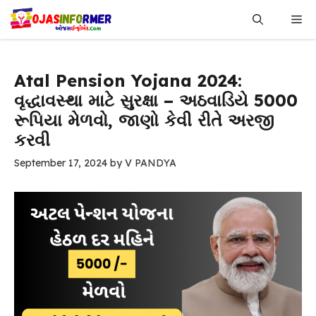
Skip
Me
to
content
Atal Pension Yojana 2024:
વૃદ્ધાવસ્થા માટે સુરક્ષા – અઠવાડિયે 5000
રૂપિયા મેળવો, જાણો કેવી રીતે અરજી
કરવી
September 17, 2024
by
V PANDYA