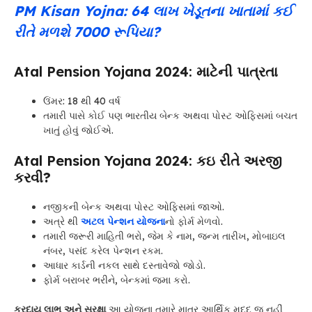
PM Kisan Yojna: 64 લાખ ખેડૂતના ખાતામાં કઈ
રીતે મળશે 7000 રૂપિયા?
Atal Pension Yojana 2024:
માટેની પાત્રતા
ઉંમર: 18 થી 40 વર્ષ
તમારી પાસે કોઈ પણ ભારતીય બેન્ક અથવા પોસ્ટ ઓફિસમાં બચત
ખાતું હોવું જોઈએ.
Atal Pension Yojana 2024:
કઇ રીતે અરજી
કરવી?
નજીકની બેન્ક અથવા પોસ્ટ ઓફિસમાં જાઓ.
અત્રે થી
અટલ પેન્શન યોજના
નો ફોર્મ મેળવો.
તમારી જરૂરી માહિતી ભરો, જેમ કે નામ, જન્મ તારીખ, મોબાઇલ
નંબર, પસંદ કરેલ પેન્શન રકમ.
આધાર કાર્ડની નકલ સાથે દસ્તાવેજો જોડો.
ફોર્મ બરાબર ભરીને, બેન્કમાં જમા કરો.
કરદાય લાભ અને સુરક્ષા
આ યોજના તમારે માત્ર આર્થિક મદદ જ નહીં