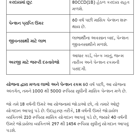
કરદાયમાં છૂટ
80CCD(1B) હેઠળ કરદાય રાહત
મળશે.
60 વર્ષ પછી માસિક પેન્શન શરૂ
પેન્શન પ્રાપ્તિ ઉંમર
થાય છે.
લાભાર્થીના અવસાન બાદ, પેન્શન
જીવનસાથી માટે લાભ
જીવનસાથીને મળશે.
આધાર કાર્ડ, બેન્ક ખાતું, જન્મ
અરજી માટે જરૂરી દસ્તાવેજો
તારીખ અને પેન્શન રકમની
પસંદગી.
યોજના દ્વારા મળતા લાભો અને પેન્શન રકમ
60 વર્ષ પછી, આ યોજના
અંતર્ગત, તમને 1000 થી 5000 રૂપિયા સુધીની માસિક પેન્શન મળે છે.
જો તમે 18 વર્ષની ઉંમરે આ યોજનામાં જોડાઓ છો, તો તમારે ઓછું
યોગદાન આપવું પડે છે. ઉદાહરણ તરીકે, 18 વર્ષની ઉંમરે જોડાયેલ
વ્યક્તિએ 210 રૂપિયા માસિક યોગદાન આપવું પડે છે, જ્યારે 40 વર્ષની
ઉંમરે જોડાયેલા વ્યક્તિએ 297 થી 1454 રૂપિયા સુધીનું યોગદાન આપવું
પડશે.