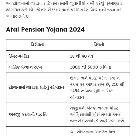
આ યોજનામાં જોડાવા માટે તમે તમારી જુવાનીમાં નક્કી કરેલું પ્રમાણમાં
યોગદાન કરો છો, જે તમારી ઉંમર અને પસંદ કરેલ પેન્શનની રકમ પર
આધાર રાખે છે.
Atal Pension Yojana 2024
વિશેષતા
વિગતો
ઉંમર મર્યાદા
18 થી 40 વર્ષ
માસિક પેન્શન રકમ
1000 થી 5000 રૂપિયા
ઉંમર અને પસંદ કરેલ પેન્શન
રકમ પર આધાર રાખે છે, 210 થી
યોજનામાં જોડાવા માટેનું યોગદાન
1454 રૂપિયા સુધી માસિક
યોગદાન
નજીકની બેન્ક અથવા પોસ્ટ
અરજી કરવાની પદ્ધતિ
ઓફિસમાંથી ફોર્મ મેળવો અને
જરૂરી દસ્તાવેજો સાથે જમા કરો.
આ યોજનાના અંતર્ગત ધારા