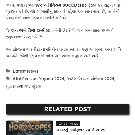
આપે, પણ તે
આયકર અધિનિયમ 80CCD(1B)
હેઠળ કર રાહત પણ
પ્રદાન કરે છે. જો લાભાર્થીનું 60 વર્ષ પહેલાં અવસાન થાય છે, તો તેની
પેન્શનનો લાભ જીવનસાથીને મળે છે.
પેન્શન અને વિમો ટર્મ્સ
60 વર્ષની ઉંમરે પેન્શન શરૂ થાય છે અને
જીવનભર ચાલુ રહે છે.
આ યોજના ભારતીય નાગરિકોને વૃદ્ધાવસ્થામાં પણ આશ્રય અને શાંતિ
આપશે, જેથી જીવનનો અંત પણ સન્માનપૂર્વક થઈ શકે.
Categories
Latest News
Tags
Atal Pension Yojana 2024
,
અટલ પેન્શન યોજના 2024
,
વૃદ્ધાવસ્થા માટે સુરક્ષા
RELATED POST
LATEST NEWS
આજનું રાશિફળ : 24 મે 2025