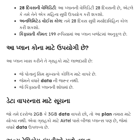
28 દિવસની વેલિડિટી
: આ પ્લાનની વેલિડિટી 28 દિવસની છે, એટલે
કે તમે તેને એક મહિના સુધી ઉપયોગ કરી શકશો.
અનલિમિટેડ વોઈસ કોલ
: તમે 28 દિવસ સુધી મર્યાદાવિહિન કોલ
કરી શકશો.
કિફાયતી કીમત
: 199 રૂપિયામાં આ પ્લાન બજેટમાં અનુકૂળ છે.
આ પ્લાન કોના માટે ઉપયોગી છે?
આ પ્લાન ખાસ કરીને તે ગ્રાહકો માટે લાભદાયી છે:
જે પોતાનું સિમ મુખ્યત્વે કોલિંગ માટે વાપરે છે.
જેમને વધારે
data
ની જરૂર નથી.
જે કિફાયતી પ્લાનની શોધમાં છે.
ડેટા વાપરનારા માટે સૂચના
જો તમે દરરોજ 2GB કે 3GB
data
વાપરો છો, તો આ
plan
તમારા માટે
યોગ્ય નથી. એવા ગ્રાહકો માટે Airtel પાસે બીજા પ્લાન્સ પણ છે, જેમાં
વધારે
data
ઉપલબ્ધ છે.