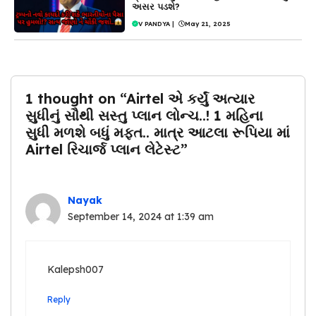
અસર પડશે?
V PANDYA
|
May 21, 2025
1 thought on “Airtel એ કર્યું અત્યાર
સુધીનું સૌથી સસ્તુ પ્લાન લોન્ચ..! 1 મહિના
સુધી મળશે બધું મફત.. માત્ર આટલા રૂપિયા માં
Airtel રિચાર્જ પ્લાન લેટેસ્ટ”
Nayak
September 14, 2024 at 1:39 am
Kalepsh007
Reply