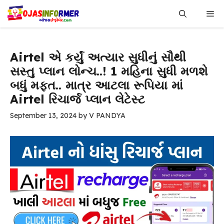
Skip
Me
to
content
Airtel એ કર્યું અત્યાર સુધીનું સૌથી
સસ્તુ પ્લાન લોન્ચ..! 1 મહિના સુધી મળશે
બધું મફત.. માત્ર આટલા રૂપિયા માં
Airtel રિચાર્જ પ્લાન લેટેસ્ટ
September 13, 2024
by
V PANDYA