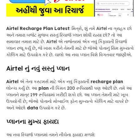
Airtel Recharge Plan Latest
: મિત્રો, શું તમે Airtel ના ગ્રાહક છો
અને તમારા બજેટ મુજબ સસ્તું રિચાર્જ પ્લાન શોધી રહ્યા છો? તો આ
સમાચાર તમારા માટે છે. Airtel એ તાજેતરમાં એક નવું કિફાયતી રિચાર્જ
પ્લાન રજૂ કર્યું છે, જે ખાસ કરીને તેમની માટે છે જેઓ પોતાનું સિમ મુખ્યત્વે
કોલિંગ માટે ઉપયોગ કરે છે. ચાલો આ નવા પ્લાન વિશે વિગતવાર જાણીએ.
Airtel નું નવું સસ્તું પ્લાન
Airtel
એ તેના કસ્ટમર્સ માટે એક નવું કિફાયતી
recharge plan
લોન્ચ કર્યું છે. આ
plan
ની કિમત 200 રૂપિયાથી પણ ઓછી છે. તમે આ
પ્લાનને માત્ર 199 રૂપિયામાં ખરીદી શકો છો. આ પ્લાન તેમની માટે ખૂબ
ઉપયોગી છે, જેઓ પોતાનો મોબાઈલ ફોન મુખ્યત્વે કોલિંગ માટે વાપરે છે
અને ઓછો
data
ઉપયોગ કરે છે.
પ્લાનના મુખ્ય ફાયદા
આ નવા રિચાર્જ પ્લાનમાં તમને નીચેના ફાયદા મળશે: