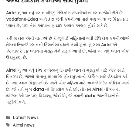
અન્ય ટેલિકોમ કંપનીઓ સાથે તુલના
Airtel નું આ નવું પ્લાન બીજી ટેલિકોમ કંપનીઓના પ્લાન જેવી રીતે છે.
Vodafone-Idea અને Jio જેવી કંપનીઓ પાસે પણ આવા જ કિફાયતી
પ્લાન છે, પણ તેમાં આપાતા ફાયદા અલગ અલગ હોઈ શકે છે.
કરી શકાય એવી વાત એ છે કે જુલાઈ મહિનામાં બધી ટેલિકોમ કંપનીઓએ
તેમના રિચાર્જ પ્લાનની કિમતોમાં વધારો કર્યો હતો. હાલમાં Airtel એ
કેટલાક ટેરિફ પ્લાનમાં ગ્રાહકોને રાહત આપી છે, જેમાં આ નવું પ્લાન એક
ઉદાહરણ છે.
Airtel નું આ નવું 199 રૂપિયાનું રિચાર્જ પ્લાન તે ગ્રાહકો માટે એક સારો
વિકલ્પ છે, જેઓ પોતાનું મોબાઈલ ફોન મુખ્યત્વે કોલિંગ માટે ઉપયોગ કરે
છે. આ પ્લાન કિફાયતી છે અને એક મહિના માટે અનલિમિટેડ કોલિંગ આપે
છે. જો તમે ખૂબ
data
નો ઉપયોગ કરો છો, તો તમે Airtel ની અન્ય
યોજનાઓ પર પણ વિચારવું જોઈએ, જે તમારી
data
જરૂરિયાતોને
પહોંચી વળે.
Categories
Latest News
Tags
Airtel news