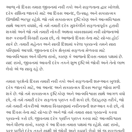
આજ્ નો દિવસ તમારા જીવનમાં નવી તકો અને સફળતાના દ્વાર ખોલશે.
દરેક રાશિના જાતકો માટે આ દિવસ આનંદ, ઉત્સાહ અને સકારાત્મક
ઊર્જાથી ભરપૂર રહેશે. જો તમે સકારાત્મક દૃષ્ટિકોણ અને આત્મવિશ્વાસ
સાથે આગળ વધશો, તો તમે તમારી દરેક મુશ્કેલીને સફળતાપૂર્વક હરાવી
શકશો અને જો તમે તમારી નોકરી અથવા વ્યવસાયમાં નવી યોજનાઓ
શરૂ કરવાની વિચારી રહ્યા છો, તો આજનો દિવસ તેના માટે યોગ્ય હોઈ
સાકે છે. તમારી મહેનત અને સાચી દિશામાં કરેલા પ્રયત્નો તમને સારા
પરિણામો આપશે. જીવનના દરેક ક્ષેત્રમાં સફળતા મેળવવા માટે
આત્મવિશ્વાસ અને ધીરજ રાખો, કારણ કે આજનો દિવસ તમારા પક્ષમાં છે.
યાદ રાખો, જીવનમાં આવતી દરેક તકને શુભ દૃષ્ટિએ જોવી અને તેનો લાભ
લેવો એ જ સાચુ રહે છે.
તમારા પ્રશ્નોનો દિવસ તમારી નવી તકો અને સફળતાની શરૂઆત ખુલશે.
દરેક જાતકો માટે, આ આનંદ અને સકારાત્મક દિવસ ભરપૂર જોવા મળી
શકે છે. જો તમે સકારાત્મક દૃષ્ટિકોણ અને આત્મવિશ્વાસ સાથે આગળ વધો
છો, તો તમે તમારી દરેક સફળતા પ્રાપ્ત કરી શકો છો. ઉદાહરણ તરીકે, જો
તમે તમારી નોકરીઓ અથવા વિચારણામાં નવીનતાની શરૂઆત કરો છો, તો
આ દિવસ તેના માટે યોગ્ય છે અને જો તમે તમારા સારા પ્રયત્નો કરવા
પ્રયત્નો કરો છો. જીવનમા દરેક પ્રાપ્તિ પ્રાપ્ત કરવા માટે આત્મવિશ્વાસ
અને ધીરજ રાખો, કારણ કે આ દિવસ તમારા પક્ષમાં જ રહેશે. યાદ રાખો,
પ્રશ્ન પૂછીને દરેક તકને સાક્ષી એ જોવી અને ફાયદો લેવો એ જ સફળતાની