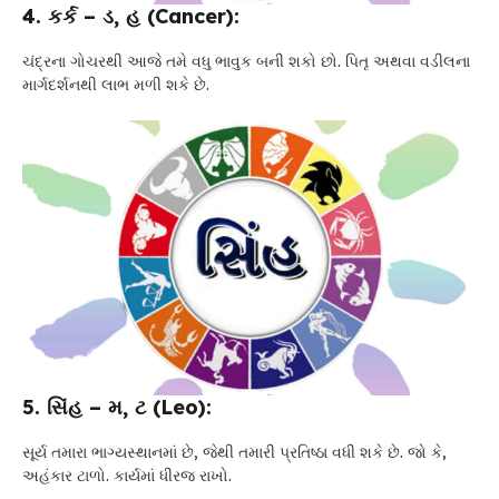
4. કર્ક – ડ, હ (Cancer):
ચંદ્રના ગોચરથી આજે તમે વધુ ભાવુક બની શકો છો. પિતૃ અથવા વડીલના
માર્ગદર્શનથી લાભ મળી શકે છે.
5. સિંહ – મ, ટ (Leo):
સૂર્ય તમારા ભાગ્યસ્થાનમાં છે, જેથી તમારી પ્રતિષ્ઠા વધી શકે છે. જો કે,
અહંકાર ટાળો. કાર્યમાં ધીરજ રાખો.