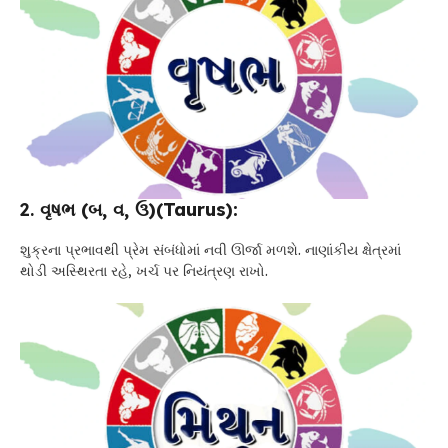
2.
વૃષભ (બ, વ, ઉ)
(Taurus):
શુક્રના પ્રભાવથી પ્રેમ સંબંધોમાં નવી ઊર્જા મળશે. નાણાંકીય ક્ષેત્રમાં
થોડી અસ્થિરતા રહે, ખર્ચ પર નિયંત્રણ રાખો.