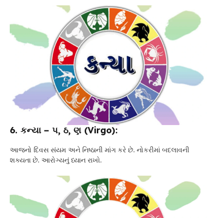
6. કન્યા – પ, ઠ, ણ (Virgo):
આજનો દિવસ સંયમ અને નિષ્ઠાની માંગ કરે છે. નોકરીમાં બદલાવની
શક્યતા છે. આરોગ્યનું ધ્યાન રાખો.