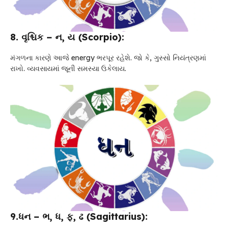
8. વૃશ્ચિક – ન, ય (Scorpio):
મંગળના કારણે આજે energy ભરપૂર રહેશે. જો કે, ગુસ્સો નિયંત્રણમાં
રાખો. વ્યવસાયમાં જૂની સમસ્યા ઉકેલાય.
9.ધન – ભ, ધ, ફ, ઢ (Sagittarius):