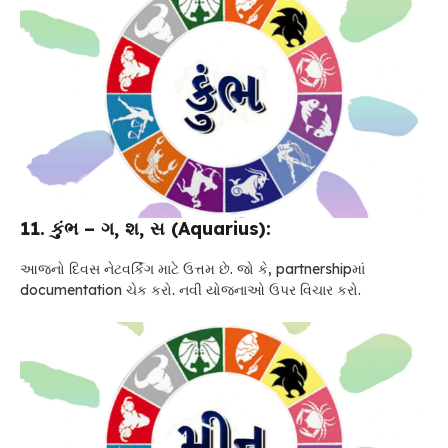
11. કુંભ – ગ, શ, સ (Aquarius):
આજનો દિવસ નેટવર્કિંગ માટે ઉત્તમ છે. જો કે, partnershipમાં
documentation ચેક કરો. નવી યોજનાઓ ઉપર વિચાર કરો.