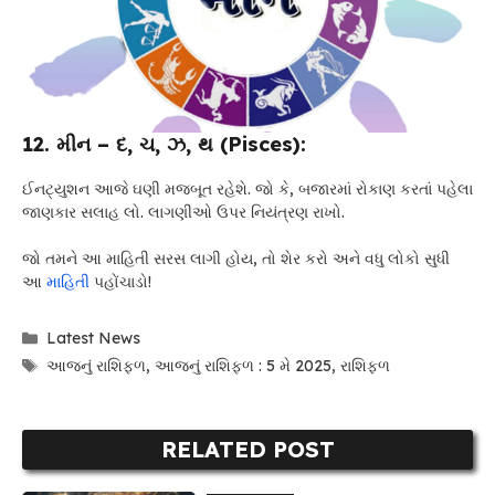
12. મીન – દ, ચ, ઝ, થ (Pisces):
ઈનટ્યુશન આજે ઘણી મજબૂત રહેશે. જો કે, બજારમાં રોકાણ કરતાં પહેલા
જાણકાર સલાહ લો. લાગણીઓ ઉપર નિયંત્રણ રાખો.
જો તમને આ માહિતી સરસ લાગી હોય, તો શેર કરો અને વધુ લોકો સુધી
આ
માહિતી
પહોંચાડો!
Categories
Latest News
Tags
આજનું રાશિફળ
,
આજનું રાશિફળ : 5 મે 2025
,
રાશિફળ
RELATED POST