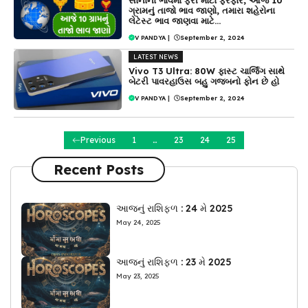
સોનાના ભાવમાં ફરી મોટો ફેરફાર, આજે 10
ગ્રામનું તાજો ભાવ જાણો, તમારા શહેરોના
લેટેસ્ટ ભાવ જાણવા માટે…
V PANDYA
|
September 2, 2024
LATEST NEWS
Vivo T3 Ultra: 80W ફાસ્ટ ચાર્જિંગ સાથે
બેટરી પાવરહાઉસ બહુ ગજબનો ફોન છે હો
V PANDYA
|
September 2, 2024
Previous
1
…
23
24
25
Recent Posts
આજનું રાશિફળ : 24 મે 2025
May 24, 2025
આજનું રાશિફળ : 23 મે 2025
May 23, 2025