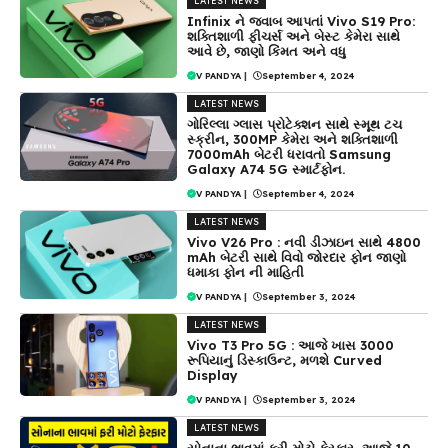
LATEST NEWS
Infinix ને જવાબ આપતાં Vivo S19 Pro:
શક્તિશાળી ફીચર્સ અને બેસ્ટ કેમેરા સાથે
આવે છે, જાણો કિંમત અને વધુ
V PANDYA
|
September 4, 2024
LATEST NEWS
ગોરિલ્લા ગ્લાસ પ્રોટેક્શન સાથે સ્મૂથ ટચ
સ્ક્રીન, 300MP કેમેરા અને શક્તિશાળી
7000mAh બેટરી ધરાવતો Samsung
Galaxy A74 5G સ્માર્ટફોન.
V PANDYA
|
September 4, 2024
LATEST NEWS
Vivo V26 Pro : નવી ડીઝાઇન સાથે 4800
mAh બેટરી સાથે વિવો જોરદાર ફોન જાણો
ધમાકા ફોન ની માહિતી
V PANDYA
|
September 3, 2024
LATEST NEWS
Vivo T3 Pro 5G : આજે ખાસ 3000
રૂપિયાનું ડિસ્કાઉન્ટ, મળશે Curved
Display
V PANDYA
|
September 3, 2024
LATEST NEWS