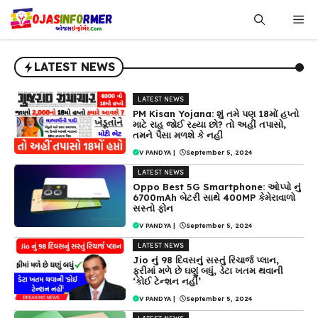
Skip
Me
to
content
LATEST NEWS
LATEST NEWS
PM Kisan Yojana: શું તમે પણ 18મોં હપ્તો
માટે રાહ જોઈ રહ્યા છો? તો અહીં તપાસો,
તમને પૈસા મળશે કે નહીં
V PANDYA
|
September 5, 2024
LATEST NEWS
Oppo Best 5G Smartphone: ઓપ્પો નું
6700mAh બેટરી સાથે 400MP કેમેરાવાળો
સસ્તો ફોન
V PANDYA
|
September 5, 2024
LATEST NEWS
Jio નું 98 દિવસનું સસ્તું રિચાર્જ પ્લાન,
ફ્રીમાં મળે છે ઘણું બધું, ડેટા ખતમ થવાની
‘કોઈ ટેન્શન નહીં’
V PANDYA
|
September 5, 2024