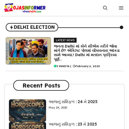
Skip
Me
to
content
DELHI ELECTION
LATEST NEWS
જનતા Delhi માં કોને સીએમ તરીકે જોવા
માંગે છે? એક્ઝિટ પોલમાં ચોંકાવનારા આંકડા
સામે આવ્યા.! Delhi માં મતદાન પ્રક્રિયા
પૂર્ણ…
V PANDYA
|
February 6, 2025
Recent Posts
આજનું રાશિફળ : 24 મે 2025
May 24, 2025
આજનું રાશિફળ : 23 મે 2025